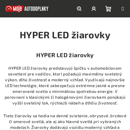
Prejsť
na
obsah
Nákupn
Hľadať
Prihlásenie
HYPER LED žiarovky
košík
HYPER LED žiarovky
HYPER LED žiarovky predstavujú špičku v automobilovom
osvetlení pre vodičov, ktorí požadujú maximálny svetelný
výkon, dlhú životnosť a moderný vzhľad. Využívajú najnovšie
LED technológie, ktoré zabezpečujú extrémne jasné a presne
smerované svetlo s minimálnou spotrebou energie. V
porovnaní s klasickými či halogénovými žiarovkami ponúkajú
vyšší svetelný tok, rýchlejší nábeh a dlhšiu životnosť.
Tieto žiarovky sa hodia na denné svietenie, obrysové, brzdové
či smerové svetlá, ale aj ako hlavné svetlá pri vybraných
modeloch. Žiarovky dodávajú vozidlu moderný vzhľad a