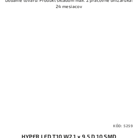
Dodanie tovaru: Produkt skladom max. 2 pracovné dniZáruka:
24 mesiacov
KÓD:
5259
HYPER LED T10 W2,1 x 9,5 D 10 SMD