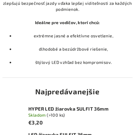
zlepšujú bezpečnosť jazdy vďaka lepšej viditeľnosti za každých
podmienok.
Ideálne pre vodičov, ktorí chcú:
extrémne jasné a efektívne osvetlenie,
dlhodobé a bezúdržbové riešenie,
štýlový LED vzhľad bez kompromisov.
Najpredávanejšie
HYPER LED žiarovka SULFIT 36mm
Skladom
(>100 ks)
€3,20
LED žiarovka SULFIT 36mm