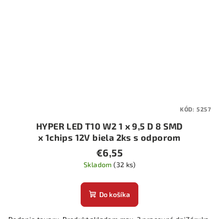
KÓD:
5257
HYPER LED T10 W2 1 x 9,5 D 8 SMD
x 1chips 12V biela 2ks s odporom
€6,55
Skladom
(32 ks)
Do košíka