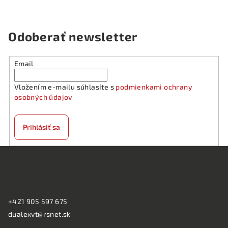
d
v
a
a
n
c
Odoberať newsletter
i
i
e
e
p
Email
r
v
Vložením e-mailu súhlasíte s
podmienkami ochrany
k
osobných údajov
y
v
Prihlásiť sa
ý
p
Z
i
á
s
KONTAKT:
p
u
ä
+421 905 597 675
t
dualexvt@rsnet.sk
i