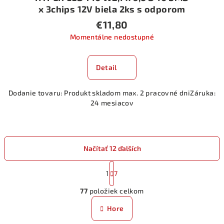
x 3chips 12V biela 2ks s odporom
€11,80
Momentálne nedostupné
Detail
Dodanie tovaru: Produkt skladom max. 2 pracovné dniZáruka:
24 mesiacov
Načítať 12 ďalších
S
t
1
7
O
r
77
položiek celkom
á
v
n
l
Hore
k
á
o