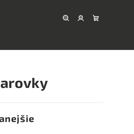
Hľadať
Prihlásenie
Nákupný
košík
iarovky
anejšie