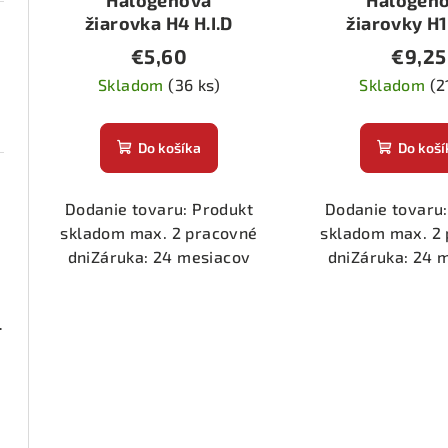
Halogénová
Halogén
žiarovka H4 H.I.D
žiarovky H
biela 60/55W
H.O.D.
€5,60
€9,25
Skladom
(36 ks)
Skladom
(2
Do košíka
Do koší
Dodanie tovaru: Produkt
Dodanie tovaru:
skladom max. 2 pracovné
skladom max. 2
dniZáruka: 24 mesiacov
dniZáruka: 24 
ená 1 pár