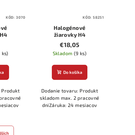
KÓD:
3070
KÓD:
58251
ové
Halogénové
 H4
žiarovky H4
2ks
90/100W H.O.D.
€18,05
 ks)
Skladom
(9 ks)
ka
Do košíka
 Produkt
Dodanie tovaru: Produkt
 pracovné
skladom max. 2 pracovné
mesiacov
dniZáruka: 24 mesiacov
lších