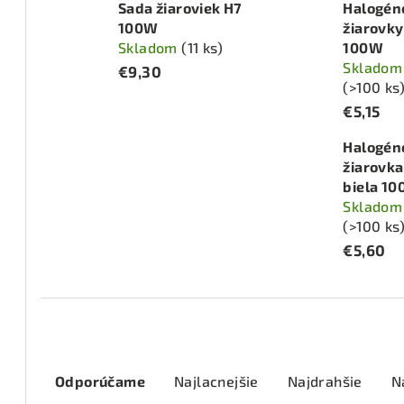
Sada žiaroviek H7
Halogén
100W
žiarovky
Skladom
(11 ks)
100W
Skladom
€9,30
(>100 ks
€5,15
Halogén
žiarovka
biela 1
Skladom
(>100 ks
€5,60
R
Odporúčame
Najlacnejšie
Najdrahšie
N
a