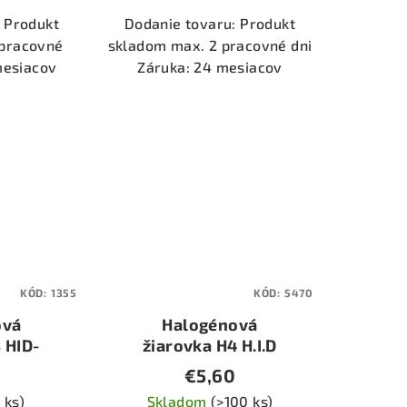
 Produkt
Dodanie tovaru: Produkt
 pracovné
skladom max. 2 pracovné dni
mesiacov
Záruka: 24 mesiacov
KÓD:
1355
KÓD:
5470
ová
Halogénová
 HID-
žiarovka H4 H.I.D
biela 100/90W
€5,60
 ks)
Skladom
(>100 ks)