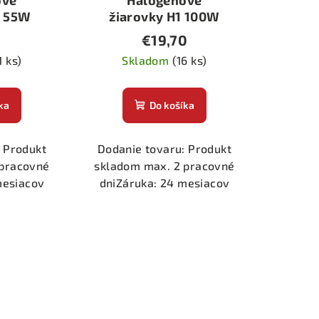
ové
Halogénové
1 55W
žiarovky H1 100W
H.O.D.
€19,70
1 ks)
Skladom
(16 ks)
ka
Do košíka
 Produkt
Dodanie tovaru: Produkt
 pracovné
skladom max. 2 pracovné
mesiacov
dniZáruka: 24 mesiacov