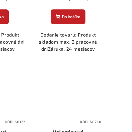
ka
Do košíka
 Produkt
Dodanie tovaru: Produkt
racovné dni
skladom max. 2 pracovné
esiacov
dniZáruka: 24 mesiacov
KÓD:
58177
KÓD:
58250