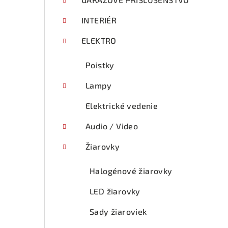
p
a
INTERIÉR
n
ELEKTRO
e
Poistky
l
Lampy
Elektrické vedenie
Audio / Video
Žiarovky
Halogénové žiarovky
LED žiarovky
Sady žiaroviek