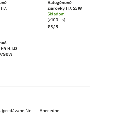
ové
Halogénové
 H7,
žiarovky H7, 55W
Skladom
(>100 ks)
)
€5,15
ová
 H4 H.I.D
00/90W
)
ajpredávanejšie
Abecedne