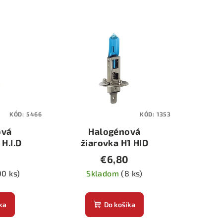
KÓD:
5466
KÓD:
1353
ová
Halogénová
 H.I.D
žiarovka H1 HID
00W
€6,80
00 ks)
Skladom
(8 ks)
ka
Do košíka