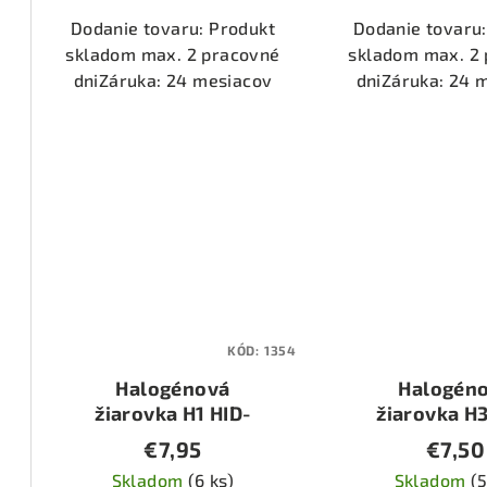
t
o
Dodanie tovaru: Produkt
Dodanie tovaru:
skladom max. 2 pracovné
skladom max. 2
o
v
dniZáruka: 24 mesiacov
dniZáruka: 24 
v
KÓD:
1354
Halogénová
Halogén
žiarovka H1 HID-
žiarovka H3
100W
100W
€7,95
€7,50
Skladom
(6 ks)
Skladom
(5