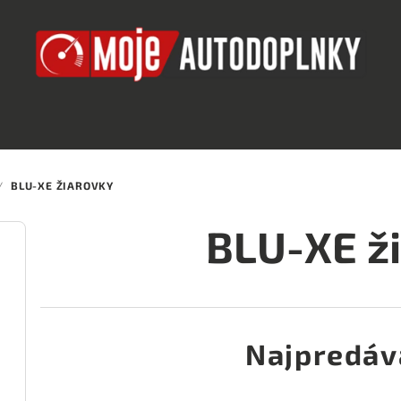
/
BLU-XE ŽIAROVKY
BLU-XE ž
Najpredáv