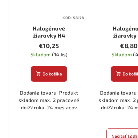
KÓD:
58178
Halogénové
Halogén
žiarovky H4
žiarovky
60/55W H.O.D.
60/55W 
€10,25
€8,80
Skladom
(14 ks)
Skladom
(4
Do košíka
Do koší
Dodanie tovaru: Produkt
Dodanie tovaru:
skladom max. 2 pracovné
skladom max. 2
dniZáruka: 24 mesiacov
dniZáruka: 24 
Načítať 12 ďa