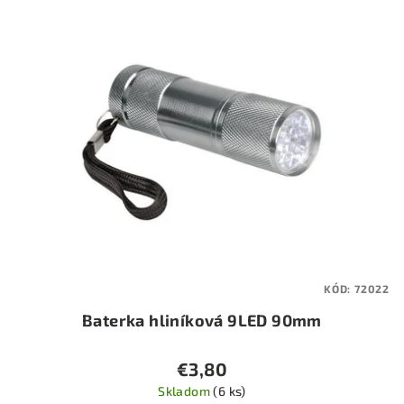
ý
p
i
s
p
r
o
d
u
k
t
KÓD:
72022
o
Baterka hliníková 9LED 90mm
v
€3,80
Skladom
(6 ks)