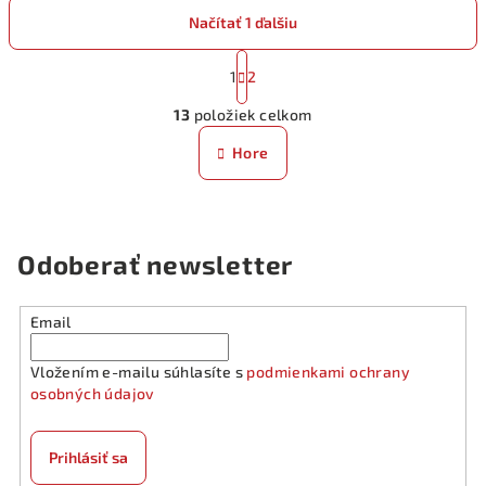
Načítať 1 ďalšiu
S
t
1
2
O
r
13
položiek celkom
á
v
n
l
Hore
k
á
o
d
v
a
a
n
c
Odoberať newsletter
i
i
e
e
p
Email
r
v
Vložením e-mailu súhlasíte s
podmienkami ochrany
k
osobných údajov
y
v
Prihlásiť sa
ý