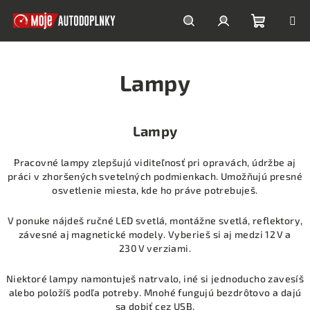
Prejsť
na
obsah
Nákupn
Hľadať
Prihlásenie
Lampy
košík
Lampy
Pracovné lampy zlepšujú viditeľnosť pri opravách, údržbe aj
práci v zhoršených svetelných podmienkach. Umožňujú presné
osvetlenie miesta, kde ho práve potrebuješ.
V ponuke nájdeš ručné LED svetlá, montážne svetlá, reflektory,
závesné aj magnetické modely. Vyberieš si aj medzi 12 V a
230 V verziami.
Niektoré lampy namontuješ natrvalo, iné si jednoducho zavesíš
alebo položíš podľa potreby. Mnohé fungujú bezdrôtovo a dajú
sa dobiť cez USB.