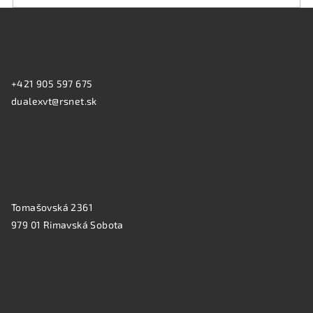
p
Z
i
á
s
KONTAKT:
p
u
ä
+421 905 597 675
t
dualexvt@rsnet.sk
i
e
PREVÁDZKA:
Tomašovská 2361
979 01 Rimavská Sobota
NAKUPOVANIE