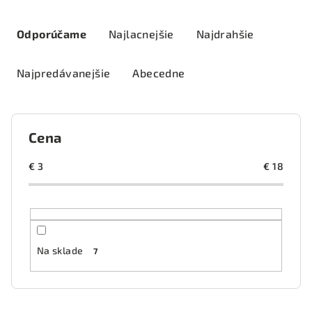
R
a
Odporúčame
Najlacnejšie
Najdrahšie
d
e
Najpredávanejšie
Abecedne
n
i
e
Cena
p
r
€
3
€
18
o
d
u
k
Na sklade
7
t
o
v
V