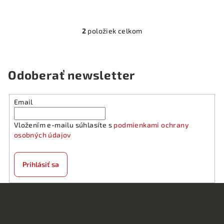
2
položiek celkom
O
v
l
á
Odoberať newsletter
d
a
Email
c
i
Vložením e-mailu súhlasíte s
podmienkami ochrany
e
osobných údajov
p
r
v
Prihlásiť sa
k
y
Z
v
á
ý
KONTAKT:
p
p