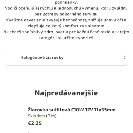
podmienky.
Vodiči oceňujú aj rýchlu a jednoduchú výmenu, ktorú zvládnu
bez potreby odborného servisu.
Kvalitné osvetlenie zvyšuje bezpečnosť, znižuje únavu očí a
zlepšuje celkový komfort za volantom.
Ak chceš spoľahlivý zdroj svetla pre každú časť vozidla, v tejto
kategórii si určite vyberieš.
Halogénové žiarovky
Najpredávanejšie
Žiarovka sulfitová C10W 12V 11x35mm
Skladom
(7 ks)
€2,25