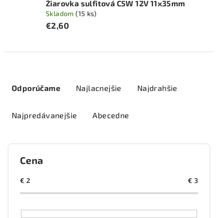
Žiarovka sulfitová C5W 12V 11x35mm
Skladom
(15 ks)
€2,60
R
a
Odporúčame
Najlacnejšie
Najdrahšie
d
e
Najpredávanejšie
Abecedne
n
i
e
Cena
p
r
€
2
€
3
o
d