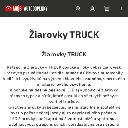
Prejsť
na
obsah
Nákupn
Hľadať
Prihlásenie
Žiarovky TRUCK
košík
Žiarovky TRUCK
Kategória Žiarovky – TRUCK ponúka široký výber žiaroviek
určených pre nákladné vozidlá, ťahače a úžitkové automobily.
Vodiči ich využívajú na výmenu hlavného, zadného, smerového
aj interiérového osvetlenia.
V ponuke nájdeš halogénové, LED aj výbojkové žiarovky
rôznych typov a pätíc, ktoré pasujú do všetkých bežných
svetiel truckov.
Kvalitné žiarovky zabezpečujú jasné, stabilné a spoľahlivé
svetlo počas nočnej jazdy aj za nepriaznivého počasia.
LED žiarovky ponúkajú dlhú životnosť, nižšiu spotrebu a
odolnosť voči otrasom, čo ich robí ideálnymi pre náročné