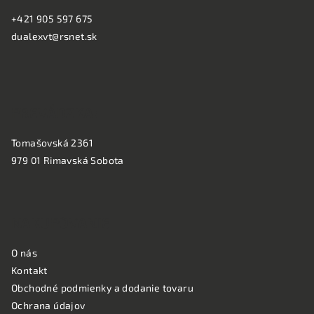
ä
i
+421 905 597 675
s
t
dualexvt@rsnet.sk
u
i
e
PREVÁDZKA:
Tomašovská 2361
979 01 Rimavská Sobota
NAKUPOVANIE
O nás
Kontakt
Obchodné podmienky a dodanie tovaru
Ochrana údajov