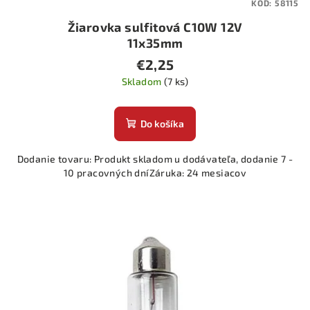
KÓD:
58115
o
Žiarovka sulfitová C10W 12V
v
11x35mm
€2,25
Skladom
(7 ks)
Do košíka
Dodanie tovaru: Produkt skladom u dodávateľa, dodanie 7 -
10 pracovných dníZáruka: 24 mesiacov