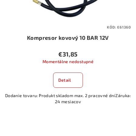
u
k
t
KÓD:
E61360
o
Kompresor kovový 10 BAR 12V
v
€31,85
Momentálne nedostupné
Detail
Dodanie tovaru: Produkt skladom max. 2 pracovné dniZáruka:
24 mesiacov