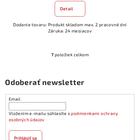
Detail
Dodanie tovaru: Produkt skladom max. 2 pracovné dni
Záruka: 24 mesiacov
7
položiek celkom
O
v
l
á
Odoberať newsletter
d
a
Email
c
i
Vložením e-mailu súhlasíte s
podmienkami ochrany
e
osobných údajov
p
r
v
Prihlásiť sa