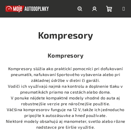
Prejsť
na
obsah
Nákupn
Hľadať
Prihlásenie
Kompresory
košík
Kompresory
Kompresory slúžia ako praktickí pomocníci pri dofukovaní
pneumatík, nafukovaní športového vybavenia alebo pri
základnej údržbe v dielni či garáži.
Vodiči ich využívajú najmä na kontrolu a doplnenie tlaku v
pneumatikách priamo na cestách alebo doma.
V ponuke nájdete kompaktné modely vhodné do auta aj
robustnejšie verzie pre náročnejšie použitie.
Väčšina kompresorov funguje na 12 V, takže ich jednoducho
pripojíte k autozásuvke a hneď používate.
Niektoré modely obsahujú aj manometer, svetlo alebo rôzne
nadstavce pre širšie využitie.