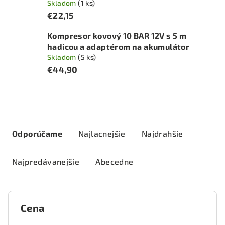
Skladom
(1 ks)
€22,15
Kompresor kovový 10 BAR 12V s 5 m
hadicou a adaptérom na akumulátor
Skladom
(5 ks)
€44,90
R
a
Odporúčame
Najlacnejšie
Najdrahšie
d
e
Najpredávanejšie
Abecedne
n
i
e
Cena
p