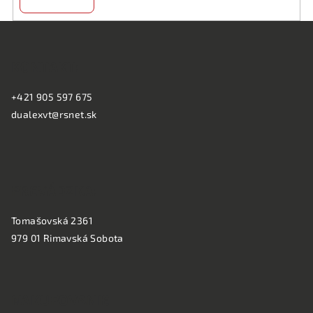
k
y
Z
v
á
ý
KONTAKT:
p
p
ä
i
+421 905 597 675
s
t
dualexvt@rsnet.sk
u
i
e
PREVÁDZKA:
Tomašovská 2361
979 01 Rimavská Sobota
NAKUPOVANIE