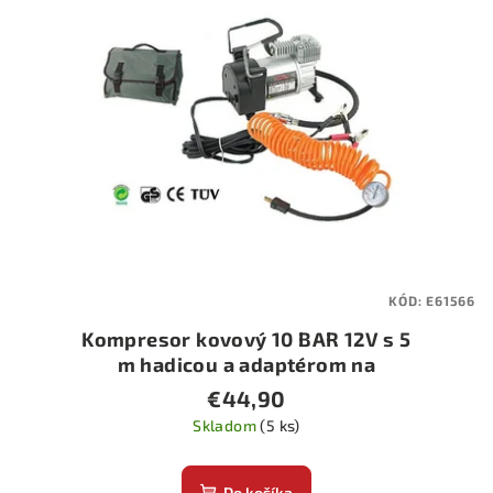
KÓD:
E61566
Kompresor kovový 10 BAR 12V s 5
m hadicou a adaptérom na
akumulátor
€44,90
Skladom
(5 ks)
Do košíka