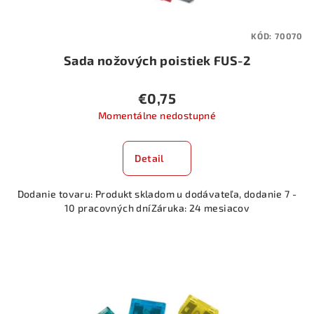
k
t
KÓD:
70070
o
Sada nožových poistiek FUS-2
v
€0,75
Momentálne nedostupné
Detail
Dodanie tovaru: Produkt skladom u dodávateľa, dodanie 7 -
10 pracovných dníZáruka: 24 mesiacov