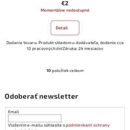
€2
Momentálne nedostupné
Detail
Dodanie tovaru: Produkt skladom u dodávateľa, dodanie cca
10 pracovných dníZáruka: 24 mesiacov
10
položiek celkom
O
v
l
á
Odoberať newsletter
d
a
Email
c
i
Vložením e-mailu súhlasíte s
podmienkami ochrany
e