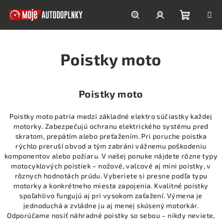
Prejsť
na
obsah
Nákupn
Hľadať
Prihlásenie
Poistky moto
košík
Poistky moto
Poistky moto patria medzi základné elektro súčiastky každej
motorky. Zabezpečujú ochranu elektrického systému pred
skratom, prepätím alebo preťažením. Pri poruche poistka
rýchlo preruší obvod a tým zabráni vážnemu poškodeniu
komponentov alebo požiaru. V našej ponuke nájdete rôzne typy
motocyklových poistiek – nožové, valcové aj mini poistky, v
rôznych hodnotách prúdu. Vyberiete si presne podľa typu
motorky a konkrétneho miesta zapojenia. Kvalitné poistky
spoľahlivo fungujú aj pri vysokom zaťažení. Výmena je
jednoduchá a zvládne ju aj menej skúsený motorkár.
Odporúčame nosiť náhradné poistky so sebou – nikdy neviete,