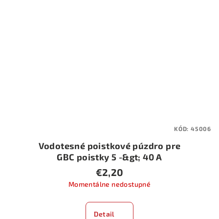
KÓD:
45006
Vodotesné poistkové púzdro pre
GBC poistky 5 -&gt; 40 A
€2,20
Momentálne nedostupné
Detail