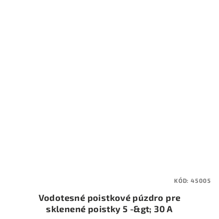
KÓD:
45005
Vodotesné poistkové púzdro pre
sklenené poistky 5 -&gt; 30 A