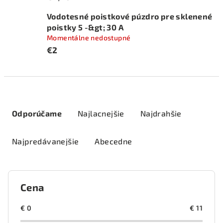
Vodotesné poistkové púzdro pre sklenené
poistky 5 -&gt; 30 A
Momentálne nedostupné
€2
R
a
Odporúčame
Najlacnejšie
Najdrahšie
d
e
Najpredávanejšie
Abecedne
n
i
e
Cena
p
r
€
0
€
11