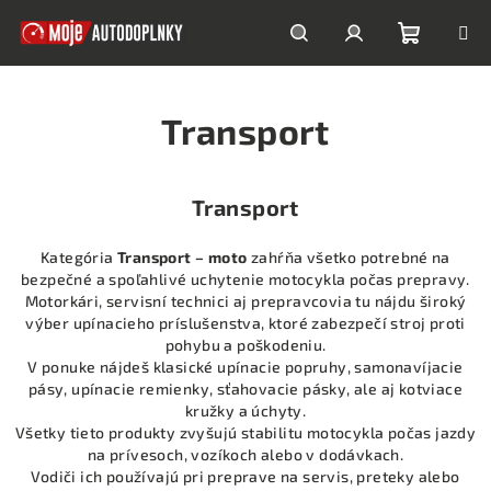
Prejsť
na
obsah
Nákupn
Hľadať
Prihlásenie
Transport
košík
Transport
Kategória
Transport – moto
zahŕňa všetko potrebné na
bezpečné a spoľahlivé uchytenie motocykla počas prepravy.
Motorkári, servisní technici aj prepravcovia tu nájdu široký
výber upínacieho príslušenstva, ktoré zabezpečí stroj proti
pohybu a poškodeniu.
V ponuke nájdeš klasické upínacie popruhy, samonavíjacie
pásy, upínacie remienky, sťahovacie pásky, ale aj kotviace
kružky a úchyty.
Všetky tieto produkty zvyšujú stabilitu motocykla počas jazdy
na prívesoch, vozíkoch alebo v dodávkach.
Vodiči ich používajú pri preprave na servis, preteky alebo