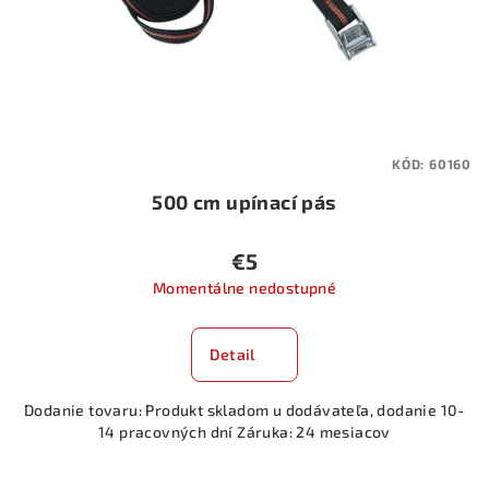
o
d
u
k
t
KÓD:
60160
o
500 cm upínací pás
v
€5
Momentálne nedostupné
Detail
Dodanie tovaru: Produkt skladom u dodávateľa, dodanie 10-
14 pracovných dní Záruka: 24 mesiacov