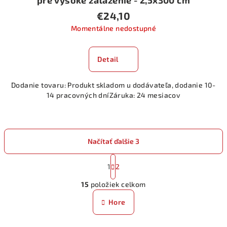
€24,10
Momentálne nedostupné
Detail
Dodanie tovaru: Produkt skladom u dodávateľa, dodanie 10-
14 pracovných dníZáruka: 24 mesiacov
Načítať ďalšie 3
S
t
1
2
O
r
15
položiek celkom
á
v
n
l
Hore
k
á
o
d
v