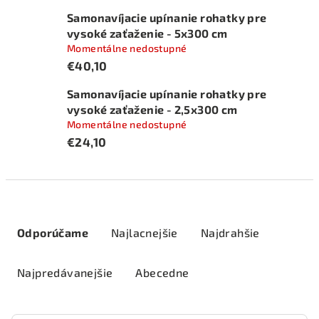
Samonavíjacie upínanie rohatky pre
vysoké zaťaženie - 5x300 cm
Momentálne nedostupné
€40,10
Samonavíjacie upínanie rohatky pre
vysoké zaťaženie - 2,5x300 cm
Momentálne nedostupné
€24,10
R
a
Odporúčame
Najlacnejšie
Najdrahšie
d
e
Najpredávanejšie
Abecedne
n
i