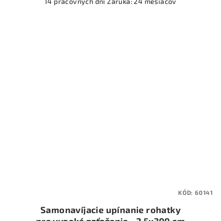
14 pracovných dní Záruka: 24 mesiacov
KÓD:
60141
Samonavíjacie upínanie rohatky
pre vysoké zaťaženie - 2,5x300 cm