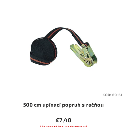
KÓD:
60161
500 cm upínací popruh s račňou
€7,40
Momentálne nedostupné