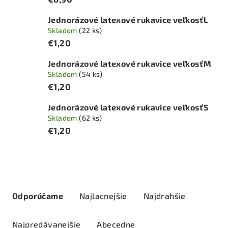
Jednorázové latexové rukavice veľkosťL
Skladom
(22 ks)
€1,20
Jednorázové latexové rukavice veľkosťM
Skladom
(54 ks)
€1,20
Jednorázové latexové rukavice veľkosťS
Skladom
(62 ks)
€1,20
R
a
Odporúčame
Najlacnejšie
Najdrahšie
d
e
Najpredávanejšie
Abecedne