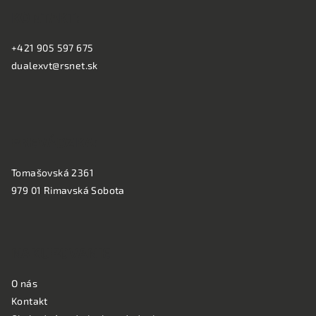
s
KONTAKT:
p
u
ä
+421 905 597 675
t
dualexvt@rsnet.sk
i
e
PREVÁDZKA:
Tomašovská 2361
979 01 Rimavská Sobota
NAKUPOVANIE
O nás
Kontakt