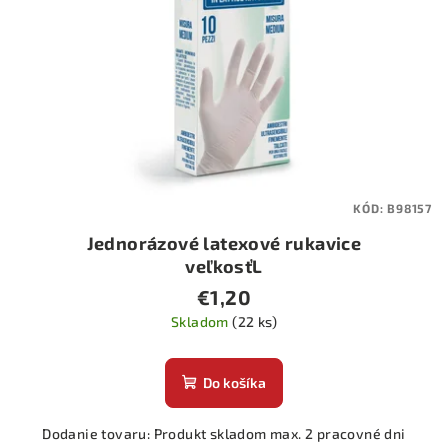
p
r
o
d
u
k
t
KÓD:
B98157
o
Jednorázové latexové rukavice
v
veľkosťL
€1,20
Skladom
(22 ks)
Do košíka
Dodanie tovaru: Produkt skladom max. 2 pracovné dni