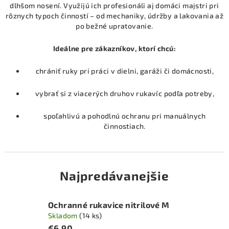
dlhšom nosení. Využijú ich profesionáli aj domáci majstri pri
rôznych typoch činností – od mechaniky, údržby a lakovania až
po bežné upratovanie.
Ideálne pre zákazníkov, ktorí chcú:
chrániť ruky pri práci v dielni, garáži či domácnosti,
vybrať si z viacerých druhov rukavíc podľa potreby,
spoľahlivú a pohodlnú ochranu pri manuálnych
činnostiach.
Najpredávanejšie
Ochranné rukavice nitrilové M
Skladom
(14 ks)
€6,90