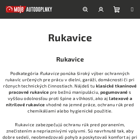
Prejsť
na
obsah
Nákupn
Hľadať
Prihlásenie
Rukavice
košík
Rukavice
Podkategória
Rukavice
ponúka široký výber ochranných
rukavíc určených pre prácu v dielni, garáži, domácnosti či pri
rôznych technických činnostiach. Nájdeš tu
klasické tkaninové
pracovné rukavice
pre bežnú manipuláciu,
pogumované
s
vyššou odolnosťou proti špine a vlhkosti, ako aj
latexové a
nitrilové rukavice
vhodné na jemné práce, ochranu rúk pred
chemikáliami alebo hygienické použitie.
Rukavice zabezpečujú ochranu rúk pred poranením,
znečistením a nepriaznivými vplyvmi. Sú navrhnuté tak, aby
dobre sedeli, neobmedzovali pohyb a poskytovali komfort aj pri