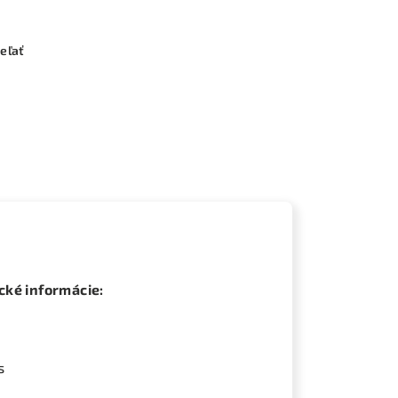
eľať
cké informácie:
s