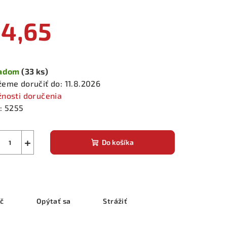
4,65
notková
a:
ladom
(33 ks)
eme doručiť do:
11.8.2026
nosti doručenia
:
5255
+
Do košíka
ač
Opýtať sa
Strážiť