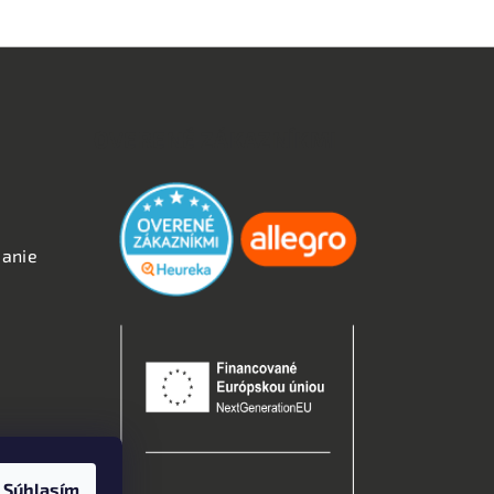
OVERENÉ ZÁKAZNÍKMI
anie
kies
Súhlasím