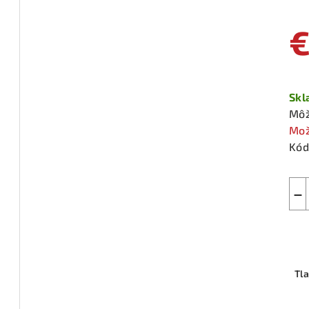
€
Jed
cen
Sk
Môž
Mož
Kód
−
Tl