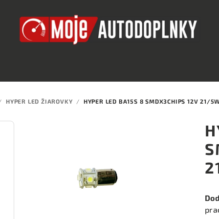
/
HYPER LED ŽIAROVKY
/
HYPER LED BA15S 8 SMDX3CHIPS 12V 21/5W
H
S
2
Dod
pra