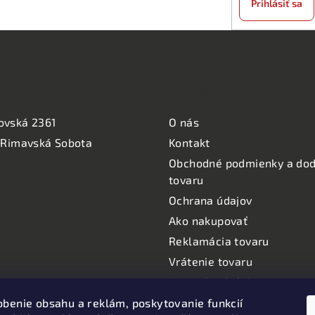
Prihlásiť sa
ÁDZKA:
NAKUPOVANIE
ovská 2361
O nás
 Rimavská Sobota
Kontakt
Obchodné podmienky a dod
tovaru
Ochrana údajov
Ako nakupovať
Reklamácia tovaru
Vrátenie tovaru
Moje objednávky
Informácie o používaní coo
obenie obsahu a reklám, poskytovanie funkcií