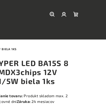
Hľadať
Prihlásenie
Nákupný
košík
 BIELA 1KS
YPER LED BA15S 8
MDX3chips 12V
1/5W biela 1ks
anie tovaru:
Produkt skladom max. 2
covné dni
Záruka:
24 mesiacov