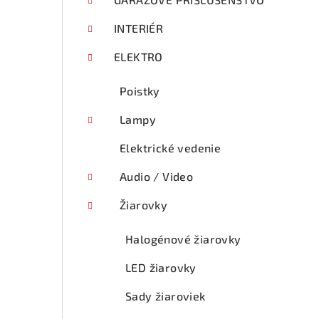
p
a
INTERIÉR
n
ELEKTRO
e
Poistky
l
Lampy
Elektrické vedenie
Audio / Video
Žiarovky
Halogénové žiarovky
LED žiarovky
Sady žiaroviek