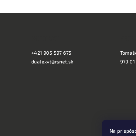
Z
á
KONTAKT:
PREV
p
ä
+421 905 597 675
Tomaš
dualexvt@rsnet.sk
979 01
t
i
e
Na prispôs