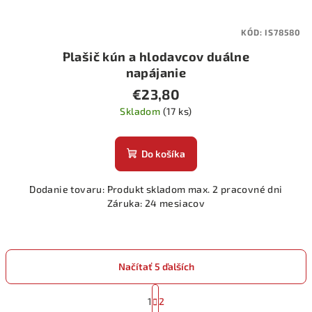
KÓD:
IS78580
Plašič kún a hlodavcov duálne
napájanie
€23,80
Skladom
(17 ks)
Do košíka
Dodanie tovaru: Produkt skladom max. 2 pracovné dni
Záruka: 24 mesiacov
Načítať 5 ďalších
S
t
1
2