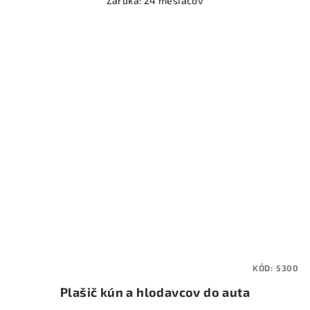
Záruka: 24 mesiacov
KÓD:
5300
Plašič kún a hlodavcov do auta