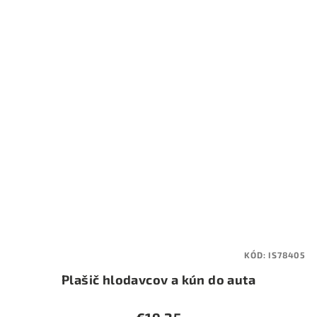
KÓD:
IS78405
Plašič hlodavcov a kún do auta