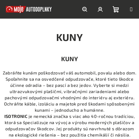
Prejsť
na
obsah
Nákupn
Hľadať
Prihlásenie
KUNY
košík
KUNY
Zabráňte kunám poškodzovať váš automobil, povalu alebo dom.
Spoľahnite sa na osvedčené odpudzovače, ktoré tieto škodce
účinne odradia – bez pascí a bez jedov. Vyberte si medzi
ultrazvukovými plašičmi, vibračnými zariadeniami alebo
pachovými odpudzovačmi vhodnými do interiéru aj exteriéru.
Ochráňte káble, izoláciu a majetok pred škodami spôsobenými
kunami – jednoducho a humánne.
ISOTRONIC
je nemecká značka s viac ako 40-ročnou tradíciou,
ktorá sa špecializuje na vývoj a výrobu moderných plašičov a
odpudzovačov škodcov. Jej produkty sú navrhnuté s dôrazom
na ekologické riešenia – bez použitia chemikálií či násilia.