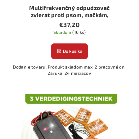
Multifrekvenčný odpudzovač
zvierat proti psom, mačkám,
kunám, vtákom a divým zvieratám
€37,20
Skladom
(16 ks)
Do košíka
Dodanie tovaru: Produkt skladom max. 2 pracovné dni
Záruka: 24 mesiacov