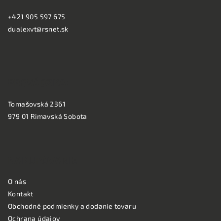
ä
+421 905 597 675
t
dualexvt@rsnet.sk
i
e
PREVÁDZKA:
Tomašovská 2361
979 01 Rimavská Sobota
NAKUPOVANIE
O nás
Kontakt
Obchodné podmienky a dodanie tovaru
Ochrana údajov