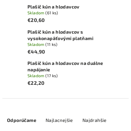
Plašič kún a hlodavcov
Skladom
(61 ks)
€20,60
Plašič kún a hlodavcov s
vysokonapäťovými platňami
Skladom
(11 ks)
€44,90
Plašič kún a hlodavcov na duálne
napájanie
Skladom
(17 ks)
€22,20
R
a
Odporúčame
Najlacnejšie
Najdrahšie
d