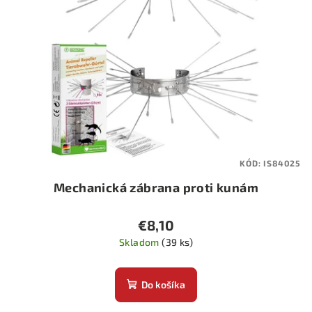
s
p
r
o
d
u
k
t
KÓD:
IS84025
o
Mechanická zábrana proti kunám
v
€8,10
Skladom
(39 ks)
Do košíka