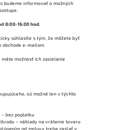
ás budeme informovať o možných
postupe.
d 8:00-16:00 hod.
icky súhlasíte s tým, že môžete byť
m obchode e-mailom.
, máte možnosť ich zasielanie
kupujúceho, sú možné len v týchto
 – bez poplatku
 dôvodu – náklady na vrátenie tovaru
stúpením od zmluvy treba zaslať v