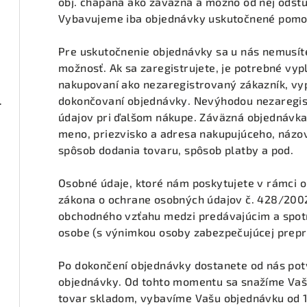
obj. chápaná ako záväzná a možno od nej odstú
Vybavujeme iba objednávky uskutočnené pomo
Pre uskutočnenie objednávky sa u nás nemusíte
možnosť. Ak sa zaregistrujete, je potrebné vypl
nakupovaní ako nezaregistrovaný zákazník, vyp
ená 1 pár
dokončovaní objednávky. Nevýhodou nezaregis
údajov pri ďalšom nákupe. Záväzná objednávka
meno, priezvisko a adresa nakupujúceho, názov
spôsob dodania tovaru, spôsob platby a pod.
Osobné údaje, ktoré nám poskytujete v rámci 
zákona o ochrane osobných údajov č. 428/2002 
obchodného vzťahu medzi predávajúcim a spotr
osobe (s výnimkou osoby zabezpečujúcej prepr
Po dokončení objednávky dostanete od nás potv
objednávky. Od tohto momentu sa snažíme Vašu
tovar skladom, vybavíme Vašu objednávku od 1-3