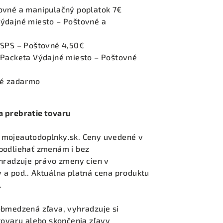
ovné a manipulačný poplatok 7€
ýdajné miesto – Poštovné a
 SPS – Poštovné 4,50€
 Packeta Výdajné miesto – Poštovné
né zadarmo
a prebratie tovaru
 mojeautodoplnky.sk. Ceny uvedené v
podliehať zmenám i bez
yhradzuje právo zmeny cien v
 a pod.. Aktuálna platná cena produktu
.
obmedzená zľava, vyhradzuje si
tovaru alebo skončenia zľavy