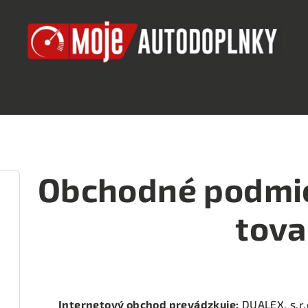
Obchodné podmie
tova
Internetový obchod prevádzkuje:
DUALEX, s.r.