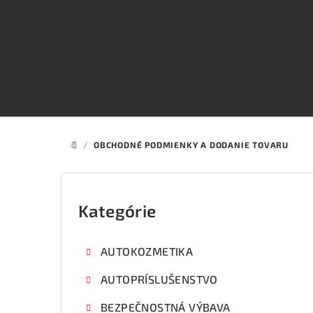
Prejsť
na
obsah
/
OBCHODNÉ PODMIENKY A DODANIE TOVARU
DOMOV
B
o
Kategórie
Preskočiť
kategórie
č
AUTOKOZMETIKA
n
AUTOPRÍSLUŠENSTVO
ý
BEZPEČNOSTNÁ VÝBAVA