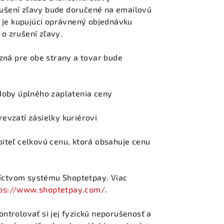
rušení zľavy bude doručené na emailovú
 je kupujúci oprávnený objednávku
 o zrušení zľavy.
zná pre obe strany a tovar bude
doby úplného zaplatenia ceny
revzatí zásielky kuriérovi
biteľ celkovú cenu, ktorá obsahuje cenu
íctvom systému Shoptetpay. Viac
tps://www.shoptetpay.com/
.
ontrolovať si jej fyzickú neporušenosť a