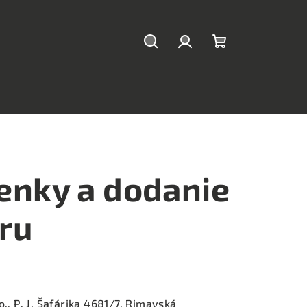
Hľadať
Prihlásenie
Nákupný
košík
nky a dodanie
ru
o., P. J. Šafárika 4681/7, Rimavská