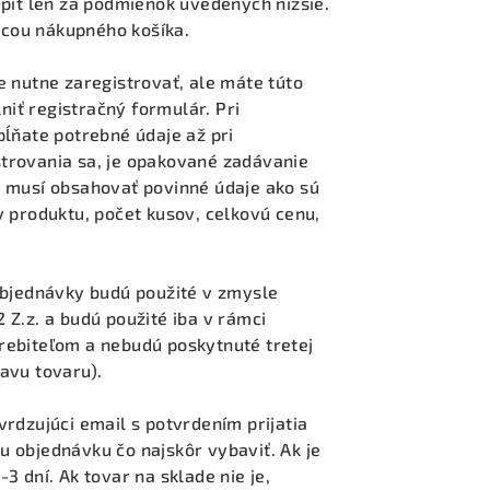
piť len za podmienok uvedených nižšie.
cou nákupného košíka.
 nutne zaregistrovať, ale máte túto
niť registračný formulár. Pri
ĺňate potrebné údaje až pri
trovania sa, je opakované zadávanie
 musí obsahovať povinné údaje ako sú
 produktu, počet kusov, celkovú cenu,
objednávky budú použité v zmysle
Z.z. a budú použité iba v rámci
ebiteľom a nebudú poskytnuté tretej
avu tovaru).
rdzujúci email s potvrdením prijatia
 objednávku čo najskôr vybaviť. Ak je
 dní. Ak tovar na sklade nie je,