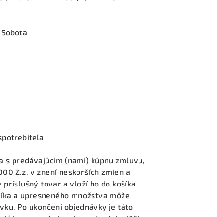
 Sobota
spotrebiteľa
ra s predávajúcim (nami) kúpnu zmluvu,
000 Z.z. v znení neskorších zmien a
 príslušný tovar a vloží ho do košíka.
šíka a upresneného množstva môže
ávku. Po ukončení objednávky je táto