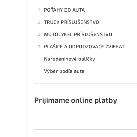
p
POŤAHY DO AUTA
a
TRUCK PRÍSLUŠENSTVO
n
e
MOTOCYKEL PRÍSLUŠENSTVO
l
PLAŠICE A ODPUDZOVAČE ZVIERAT
Narodeninové balíčky
Výber podľa auta
Prijímame online platby