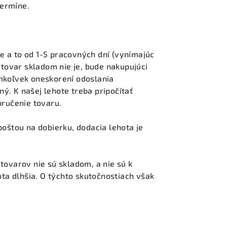
ermíne.
 a to od 1-5 pracovných dní (vynímajúc
 tovar skladom nie je, bude nakupujúci
mkoľvek oneskorení odoslania
. K našej lehote treba pripočítať
oručenie tovaru.
oštou na dobierku, dodacia lehota je
tovarov nie sú skladom, a nie sú k
ota dlhšia. O týchto skutočnostiach však