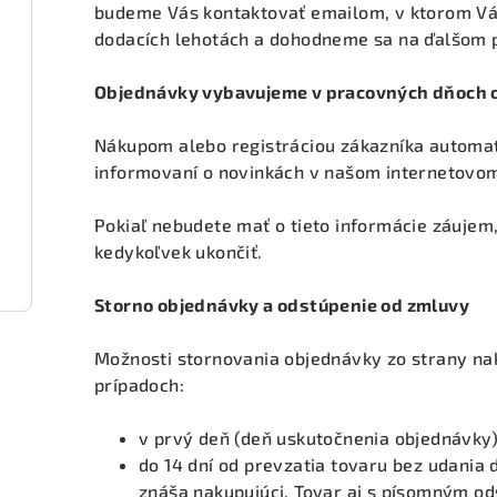
budeme Vás kontaktovať emailom, v ktorom V
dodacích lehotách a dohodneme sa na ďalšom 
Objednávky vybavujeme v pracovných dňoch o
Nákupom alebo registráciou zákazníka automat
informovaní o novinkách v našom internetovo
Pokiaľ nebudete mať o tieto informácie záujem
kedykoľvek ukončiť.
Storno objednávky a odstúpenie od zmluvy
Možnosti stornovania objednávky zo strany na
prípadoch:
v prvý deň (deň uskutočnenia objednávky)
do 14 dní od prevzatia tovaru bez udania
znáša nakupujúci. Tovar aj s písomným od