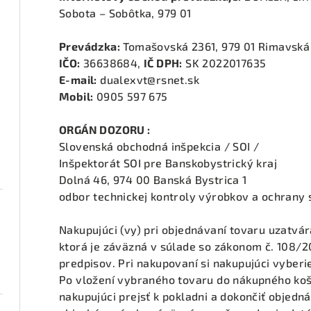
Sobota – Sobôtka, 979 01
Prevádzka:
Tomašovská 2361, 979 01 Rimavská
IČO:
36638684,
IČ DPH:
SK 2022017635
E-mail:
dualexvt@rsnet.sk
Mobil:
0905 597 675
ORGÁN DOZORU :
Slovenská obchodná inšpekcia / SOI /
Inšpektorát SOI pre Banskobystrický kraj
Dolná 46, 974 00 Banská Bystrica 1
odbor technickej kontroly výrobkov a ochrany 
Nakupujúci (vy) pri objednávaní tovaru uzatvá
ktorá je záväzná v súlade so zákonom č. 108/2
predpisov. Pri nakupovaní si nakupujúci vyberie
Po vložení vybraného tovaru do nákupného ko
nakupujúci prejsť k pokladni a dokončiť objedn