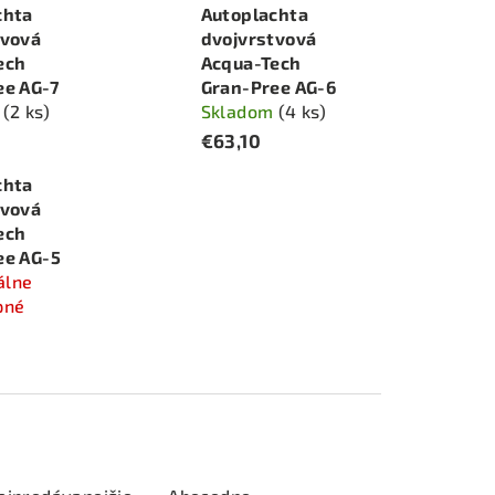
chta
Autoplachta
tvová
dvojvrstvová
ech
Acqua-Tech
ee AG-7
Gran-Pree AG-6
m
(2 ks)
Skladom
(4 ks)
€63,10
chta
tvová
ech
ee AG-5
álne
pné