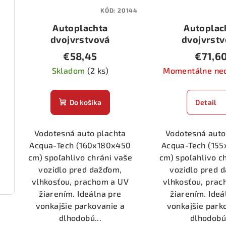
KÓD:
20144
Autoplachta
Autoplac
dvojvrstvová
dvojvrst
Acqua-Tech Gran-
Acqua-Tech
€58,45
€71,6
Pree AG-4
Pree AG
Skladom
(2 ks)
Momentálne ne
Do košíka
Detail
Vodotesná auto plachta
Vodotesná auto
Acqua-Tech (160x180x450
Acqua-Tech (15
cm) spoľahlivo chráni vaše
cm) spoľahlivo c
vozidlo pred dažďom,
vozidlo pred 
vlhkosťou, prachom a UV
vlhkosťou, pra
žiarením. Ideálna pre
žiarením. Ideá
vonkajšie parkovanie a
vonkajšie park
dlhodobú...
dlhodobú.