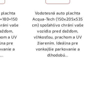
 plachta
Vodotesná auto plachta
0×180×150
Acqua-Tech (150x205x535
hráni vaše
cm) spoľahlivo chráni vaše
dažďom,
vozidlo pred dažďom,
chom a UV
vlhkosťou, prachom a UV
lna pre
žiarením. Ideálna pre
ovanie a
vonkajšie parkovanie a
..
dlhodobú...