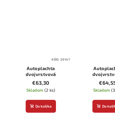
KÓD:
20147
Autoplachta
Autoplac
dvojvrstvová
dvojvrst
Acqua-Tech Gran-
Acqua-Tech
€63,30
€64,5
Pree AG-7
Pree AG
Skladom
(2 ks)
Skladom
(3
Do košíka
Do koší