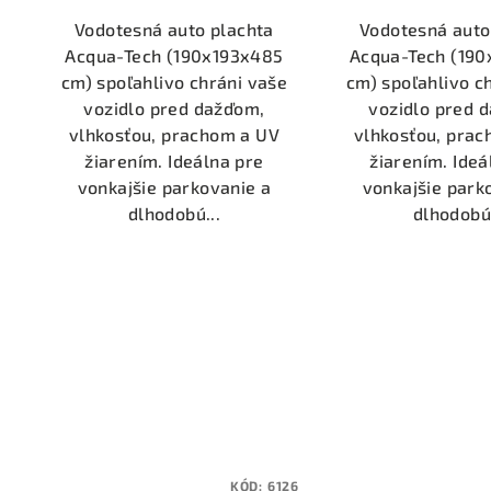
Vodotesná auto plachta
Vodotesná auto
Acqua-Tech (190x193x485
Acqua-Tech (19
cm) spoľahlivo chráni vaše
cm) spoľahlivo c
vozidlo pred dažďom,
vozidlo pred 
vlhkosťou, prachom a UV
vlhkosťou, pra
žiarením. Ideálna pre
žiarením. Ideá
vonkajšie parkovanie a
vonkajšie park
dlhodobú...
dlhodobú.
KÓD:
6126