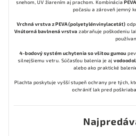
snehom, UV žiarením aj prachom. Kombinácia
PEVA
počasiu a zároveň jemný ko
Vrchná vrstva z PEVA (polyetylénvinylacetát)
odpu
Vnútorná bavlnená vrstva
zabraňuje poškodeniu lak
používan
4-bodový systém uchytenia so všitou gumou
pevn
silnejšiemu vetru. Súčasťou balenia je aj
vodoodol
alebo ako praktické baleni
Plachta poskytuje vyšší stupeň ochrany pre tých, k
ochrániť lak pred poškriab
Najpredáv