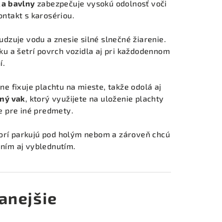
 a bavlny
zabezpečuje vysokú odolnosť voči
ntakt s karosériou.
dzuje vodu a znesie silné slnečné žiarenie.
u a šetrí povrch vozidla aj pri každodennom
í.
e fixuje plachtu na mieste, takže odolá aj
ný vak
, ktorý využijete na uloženie plachty
e pre iné predmety.
torí parkujú pod holým nebom a zároveň chcú
aním aj vyblednutím.
anejšie