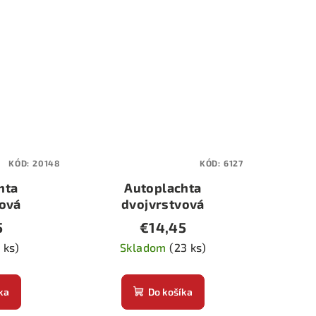
KÓD:
20148
KÓD:
6127
hta
Autoplachta
vová
dvojvrstvová
 Gran-
klobúčik L
5
€14,45
-8
 ks)
Skladom
(23 ks)
ka
Do košíka