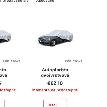
ajpredávanejšie
Abecedne
KÓD:
20142
KÓD:
20143
hta
Autoplachta
vová
dvojvrstvová
 Gran-
Acqua-Tech Gran-
5
€62,10
-2
Pree AG-3
dostupné
Momentálne nedostupné
Detail