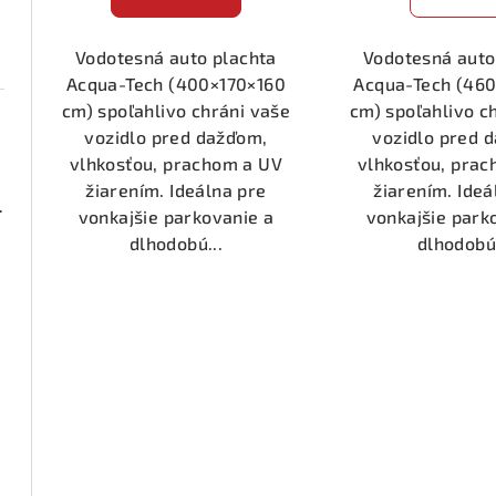
k
t
t
o
Vodotesná auto plachta
Vodotesná auto
Acqua-Tech (400×170×160
Acqua-Tech (46
o
v
cm) spoľahlivo chráni vaše
cm) spoľahlivo c
v
vozidlo pred dažďom,
vozidlo pred 
vlhkosťou, prachom a UV
vlhkosťou, pra
žiarením. Ideálna pre
žiarením. Ideá
ená 1 pár
vonkajšie parkovanie a
vonkajšie park
dlhodobú...
dlhodobú.