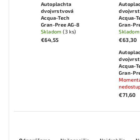
Autoplachta
Autopla
dvojvrstvová
dvojvrs
Acqua-Tech
Acqua-T
Gran-Pree AG-8
Gran-Pr
Skladom
(3 ks)
Sklado
€64,55
€63,30
Autopla
dvojvrs
Acqua-T
Gran-Pr
Moment
nedostu
€71,60
R