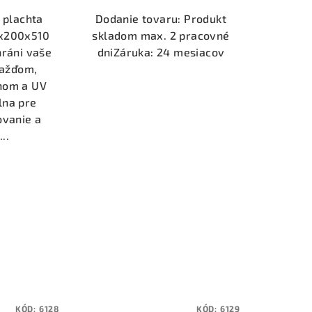
 plachta
Dodanie tovaru: Produkt
0x200x510
skladom max. 2 pracovné
hráni vaše
dniZáruka: 24 mesiacov
dažďom,
chom a UV
lna pre
ovanie a
..
KÓD:
6128
KÓD:
6129