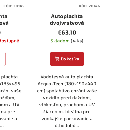
KÓD:
20145
KÓD:
20146
hta
Autoplachta
vová
dvojvrstvová
 Gran-
Acqua-Tech Gran-
0
€63,10
-5
Pree AG-6
dostupné
Skladom
(4 ks)
Do košíka
 plachta
Vodotesná auto plachta
5x185x495
Acqua-Tech (180x190x440
hráni vaše
cm) spoľahlivo chráni vaše
dažďom,
vozidlo pred dažďom,
chom a UV
vlhkosťou, prachom a UV
lna pre
žiarením. Ideálna pre
ovanie a
vonkajšie parkovanie a
..
dlhodobú...