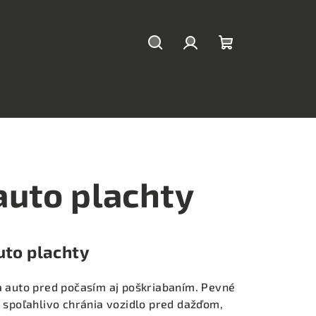
Hľadať
Prihlásenie
Nákupný
košík
auto plachty
uto plachty
a auto pred počasím aj poškriabaním. Pevné
. spoľahlivo chránia vozidlo pred dažďom,