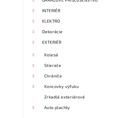
p
a
INTERIÉR
n
ELEKTRO
e
Dekorácie
l
EXTERIÉR
Kolesá
Stierače
Chrániče
Koncovky výfuku
Zrkadlá exteriérové
Auto plachty