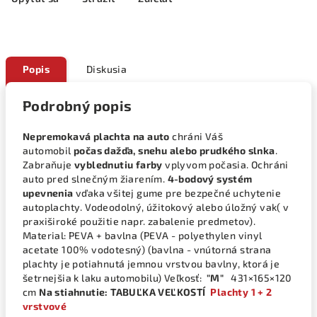
Popis
Diskusia
Podrobný popis
Nepremokavá plachta na auto
chráni Váš
automobil
počas dažďa, snehu alebo prudkého slnka
.
Zabraňuje
vyblednutiu farby
vplyvom počasia. Ochráni
auto pred slnečným žiarením.
4-bodový systém
upevnenia
vďaka všitej gume pre bezpečné uchytenie
autoplachty. Vodeodolný, úžitokový alebo úložný vak( v
praxiširoké použitie napr. zabalenie predmetov).
Material: PEVA + bavlna (PEVA - polyethylen vinyl
acetate 100% vodotesný) (bavlna - vnútorná strana
plachty je potiahnutá jemnou vrstvou bavlny, ktorá je
šetrnejšia k laku automobilu) Veľkosť:
"M"
431×165×120
cm
Na stiahnutie: TABUĽKA VEĽKOSTÍ
Plachty 1 + 2
vrstvové