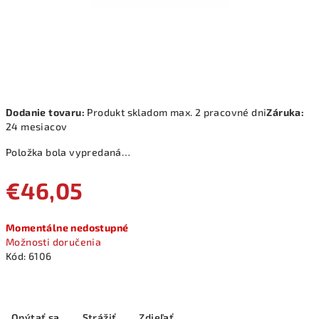
Dodanie tovaru:
Produkt skladom max. 2 pracovné dni
Záruka:
24 mesiacov
Položka bola vypredaná…
€46,05
Jednotková
Momentálne nedostupné
cena:
Možnosti doručenia
Kód:
6106
Opýtať sa
Strážiť
Zdieľať