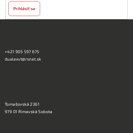
Prihlásiť sa
Z
á
KONTAKT:
p
ä
+421 905 597 675
t
dualexvt@rsnet.sk
i
e
PREVÁDZKA:
Tomašovská 2361
979 01 Rimavská Sobota