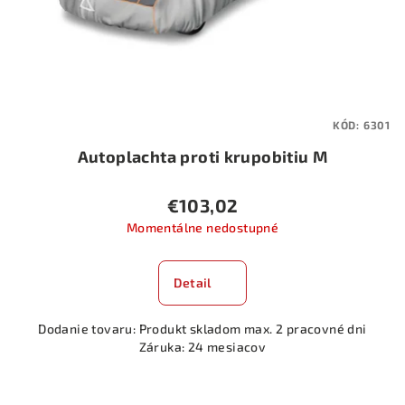
o
d
u
k
t
KÓD:
6301
o
Autoplachta proti krupobitiu M
v
€103,02
Momentálne nedostupné
Detail
Dodanie tovaru: Produkt skladom max. 2 pracovné dni
Záruka: 24 mesiacov