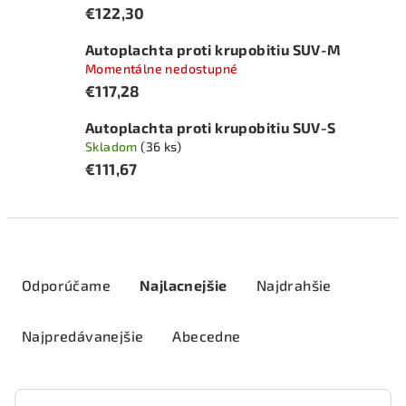
€122,30
Autoplachta proti krupobitiu SUV-M
Momentálne nedostupné
€117,28
Autoplachta proti krupobitiu SUV-S
Skladom
(36 ks)
€111,67
R
a
Odporúčame
Najlacnejšie
Najdrahšie
d
e
Najpredávanejšie
Abecedne
n
i