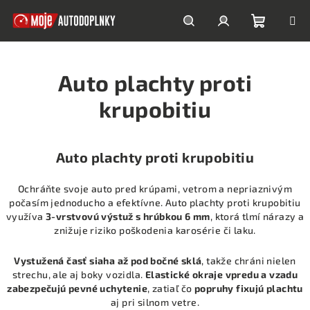
Prejsť
na
obsah
Nákupn
Hľadať
Prihlásenie
Auto plachty proti
košík
krupobitiu
Auto plachty proti krupobitiu
Ochráňte svoje auto pred krúpami, vetrom a nepriaznivým
počasím jednoducho a efektívne. Auto plachty proti krupobitiu
využíva
3-vrstvovú výstuž s hrúbkou 6 mm
, ktorá tlmí nárazy a
znižuje riziko poškodenia karosérie či laku.
Vystužená časť siaha až pod bočné sklá
, takže chráni nielen
strechu, ale aj boky vozidla.
Elastické okraje vpredu a vzadu
zabezpečujú pevné uchytenie
, zatiaľ čo
popruhy fixujú plachtu
aj pri silnom vetre.