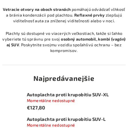
Vetracie otvory na oboch stranách
pomáhajú odvádzať vlhkosť
a bránia kondenzácii pod plachtou.
Reflexné prvky
zlepšujú
viditeľnosť auta za zníženej viditeľnosti alebo v noci.
Plachty sú dostupné vo viacerých veľkostiach, takže si ľahko
vyberiete tú správnu pre svoj
osobný automobil, kombi (vagón)
aj SUV
. Poskytnite svojmu vozidlu spoľahlivú ochranu – bez
kompromisov.
Najpredávanejšie
Autoplachta proti krupobitiu SUV-XL
Momentálne nedostupné
€127,80
Autoplachta proti krupobitiu SUV-L
Momentálne nedostupné