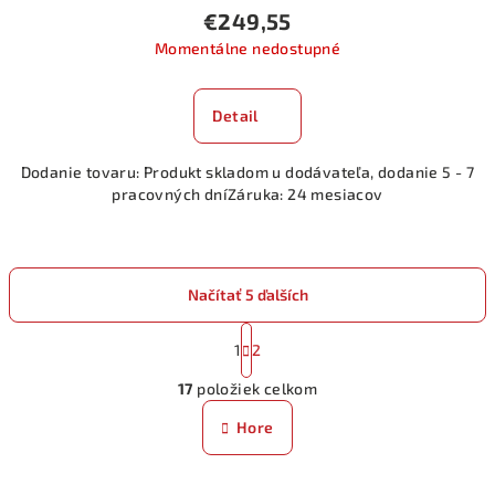
€249,55
Momentálne nedostupné
Detail
Dodanie tovaru: Produkt skladom u dodávateľa, dodanie 5 - 7
pracovných dníZáruka: 24 mesiacov
Načítať 5 ďalších
S
t
1
2
O
r
17
položiek celkom
á
v
n
l
Hore
k
á
o
d
v