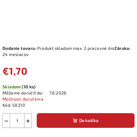
Dodanie tovaru:
Produkt skladom max. 2 pracovné dni
Záruka:
24 mesiacov
€1,70
Jednotková
Skladom
(10 ks)
cena:
Môžeme doručiť do:
7.8.2026
Možnosti doručenia
Kód:
58310
−
+
Do košíka