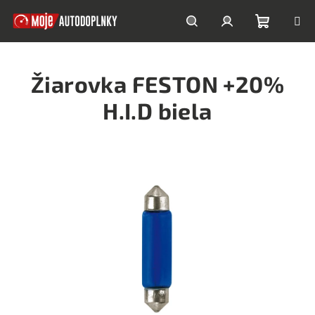
Prejsť
na
obsah
Nákupn
Hľadať
Prihlásenie
Žiarovka FESTON +20%
košík
H.I.D biela