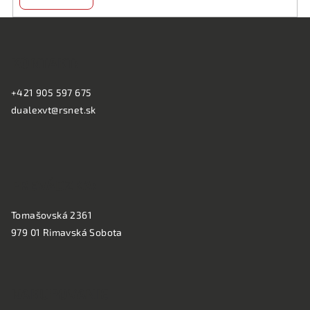
Z
á
KONTAKT:
p
ä
+421 905 597 675
t
dualexvt@rsnet.sk
i
e
PREVÁDZKA:
Tomašovská 2361
979 01 Rimavská Sobota
NAKUPOVANIE