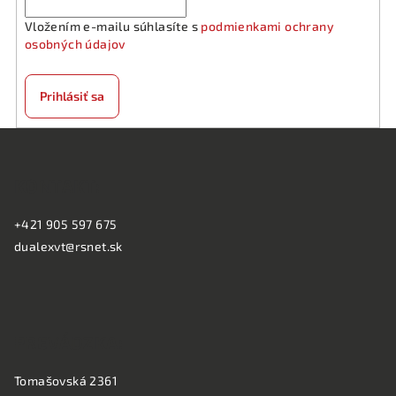
Vložením e-mailu súhlasíte s
podmienkami ochrany
osobných údajov
Prihlásiť sa
Z
á
KONTAKT:
p
ä
+421 905 597 675
t
dualexvt@rsnet.sk
i
e
PREVÁDZKA:
Tomašovská 2361