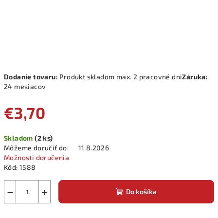
Dodanie tovaru:
Produkt skladom max. 2 pracovné dni
Záruka:
24 mesiacov
€3,70
Jednotková
Skladom
(2 ks)
cena:
Môžeme doručiť do:
11.8.2026
Možnosti doručenia
Kód:
1588
−
+
Do košíka