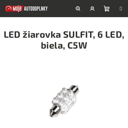
Prejsť
na
obsah
Nákupn
Hľadať
Prihlásenie
LED žiarovka SULFIT, 6 LED,
košík
biela, C5W