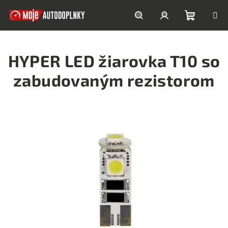
Prejsť
na
obsah
Nákupn
Hľadať
Prihlásenie
HYPER LED žiarovka T10 so
košík
zabudovaným rezistorom