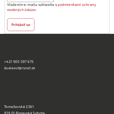
Vložením e-mailu súhlasíte s
podmienkami ochrany
osobných údajov
Prihlásiť sa
Z
á
KONTAKT:
p
ä
+421 905 597 675
t
dualexvt@rsnet.sk
i
e
PREVÁDZKA:
Tomašovská 2361
979 01 Rimavská Sobota