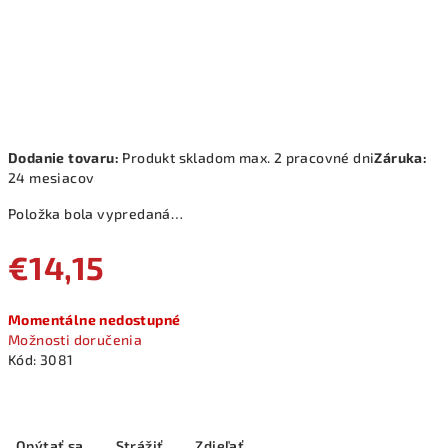
Dodanie tovaru:
Produkt skladom max. 2 pracovné dni
Záruka:
24 mesiacov
Položka bola vypredaná…
€14,15
Jednotková
Momentálne nedostupné
cena:
Možnosti doručenia
Kód:
3081
Opýtať sa
Strážiť
Zdieľať