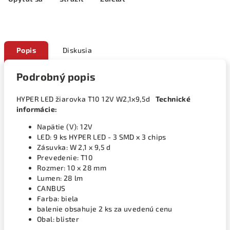
Popis
Diskusia
Podrobný popis
HYPER LED žiarovka T10 12V W2,1x9,5d
Technické
informácie:
Napätie (V): 12V
LED: 9 ks HYPER LED - 3 SMD x 3 chips
Zásuvka: W 2,1 x 9,5 d
Prevedenie: T10
Rozmer: 10 x 28 mm
Lumen: 28 lm
CANBUS
Farba: biela
balenie obsahuje 2 ks za uvedenú cenu
Obal: blister