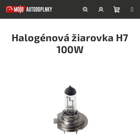
Prejsť
na
obsah
Nákupn
Hľadať
Prihlásenie
Halogénová žiarovka H7
košík
100W