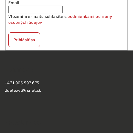
Email
Vložením e-mailu súhlasíte s
podmienkami ochrany
osobných údajov
Prihlásiť sa
Z
á
KONTAKT:
p
ä
+421 905 597 675
t
dualexvt@rsnet.sk
i
e
PREVÁDZKA: