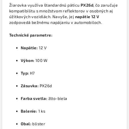
Žiarovka využíva štandardnú päticu
PX26d
, čo zaručuje
kompatibilitu s množstvom reflektorov v osobných aj
úžitkových vozidlách. Navyše, jej
napätie 12 V
zodpovedá bežnému napájaniu v automobiloch.
Technické parametre:
Napätie:
12 V
Výkon:
100 W
Typ:
H7
Zásuvka:
PX26d
Farba svetla:
žlto-biela
Balenie:
1 ks
Obal:
blister