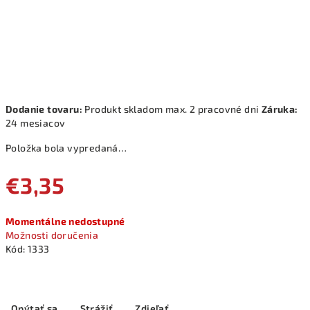
Dodanie tovaru:
Produkt skladom max. 2 pracovné dni
Záruka:
24 mesiacov
Položka bola vypredaná…
€3,35
Jednotková
Momentálne nedostupné
cena:
Možnosti doručenia
Kód:
1333
Opýtať sa
Strážiť
Zdieľať