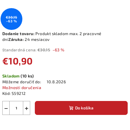
€30,15
–63 %
Dodanie tovaru:
Produkt skladom max. 2 pracovné
dni
Záruka:
24 mesiacov
štandardná cena:
€30,15
–63 %
€10,90
Jednotková
Skladom
(10 ks)
cena:
Môžeme doručiť do:
10.8.2026
Možnosti doručenia
Kód:
S59212
−
+
Do košíka