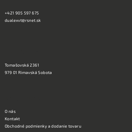
KONTAKT:
p
ä
+421 905 597 675
t
dualexvt@rsnet.sk
i
e
PREVÁDZKA:
Tomašovská 2361
979 01 Rimavská Sobota
NAKUPOVANIE
O nás
Kontakt
Obchodné podmienky a dodanie tovaru