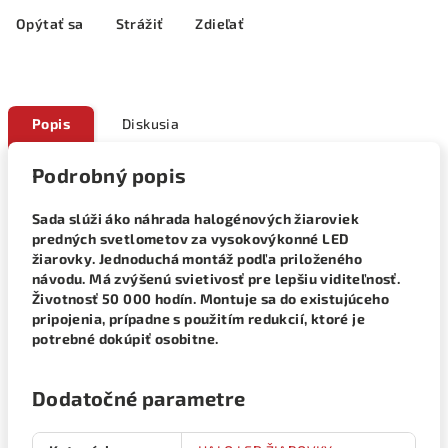
Opýtať sa
Strážiť
Zdieľať
Popis
Diskusia
Podrobný popis
Sada slúži áko náhrada halogénových žiaroviek
predných svetlometov za vysokovýkonné LED
žiarovky. Jednoduchá montáž podľa priloženého
návodu. Má zvýšenú svietivosť pre lepšiu viditeľnosť.
Životnosť 50 000 hodín. Montuje sa do existujúceho
pripojenia, prípadne s použitím redukcií, ktoré je
potrebné dokúpiť osobitne.
Dodatočné parametre