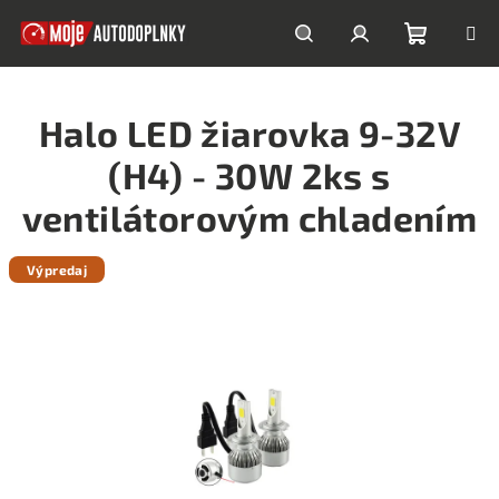
Prejsť
na
obsah
Nákupn
Hľadať
Prihlásenie
Halo LED žiarovka 9-32V
košík
(H4) - 30W 2ks s
ventilátorovým chladením
Výpredaj