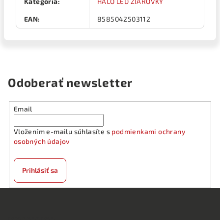
Kategória
:
HALO LED ŽIAROVKY
EAN
:
8585042503112
Odoberať newsletter
Email
Vložením e-mailu súhlasíte s
podmienkami ochrany
osobných údajov
Prihlásiť sa
Z
á