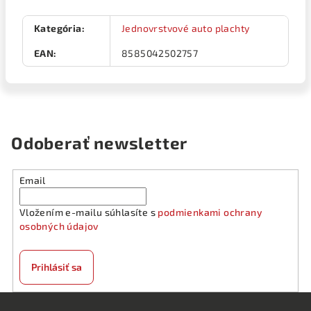
Kategória
:
Jednovrstvové auto plachty
EAN
:
8585042502757
Odoberať newsletter
Email
Vložením e-mailu súhlasíte s
podmienkami ochrany
osobných údajov
Prihlásiť sa
Z