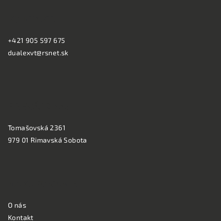
á
KONTAKT:
p
ä
+421 905 597 675
t
dualexvt@rsnet.sk
i
e
PREVÁDZKA:
Tomašovská 2361
979 01 Rimavská Sobota
NAKUPOVANIE
O nás
Kontakt