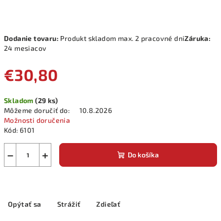
Dodanie tovaru:
Produkt skladom max. 2 pracovné dni
Záruka:
24 mesiacov
€30,80
Jednotková
Skladom
(29 ks)
cena:
Môžeme doručiť do:
10.8.2026
Možnosti doručenia
Kód:
6101
−
+
Do košíka
Opýtať sa
Strážiť
Zdieľať