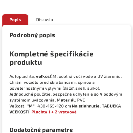
Popis
Diskusia
Podrobný popis
Kompletné špecifikácie
produktu
Autoplachta,
veľkosť M
, odolná voči vode a UV žiareniu.
Chráni vozidlo pred škrabancami, špinou a
poveternostnými vplyvmi (dážď, sneh, slnko).
Jednoduché použitie, bezpečné uchytenie so 4 bodovým
systémom uväzovania.
Materiál:
PVC
Veľkosť:
"M"
430×165×120 cm
Na stiahnutie: TABUĽKA
VEĽKOSTÍ
Plachty 1 + 2 vrstvové
Dodatočné parametre