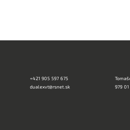
Z
á
KONTAKT:
PREV
p
ä
+421 905 597 675
Tomaš
dualexvt@rsnet.sk
979 01
t
i
e