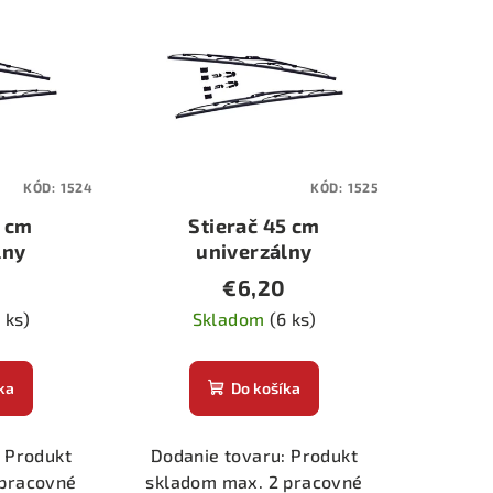
KÓD:
1524
KÓD:
1525
1 cm
Stierač 45 cm
lny
univerzálny
€6,20
 ks)
Skladom
(6 ks)
ka
Do košíka
 Produkt
Dodanie tovaru: Produkt
 pracovné
skladom max. 2 pracovné