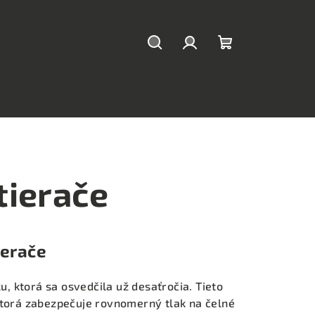
Hľadať
Prihlásenie
Nákupný
košík
tierače
ierače
u, ktorá sa osvedčila už desaťročia. Tieto
ktorá zabezpečuje rovnomerný tlak na čelné