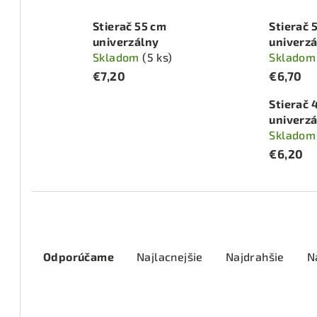
Stierač 55 cm
Stierač 
univerzálny
univerz
Skladom
(5 ks)
Sklado
€7,20
€6,70
Stierač 
univerz
Sklado
€6,20
R
Odporúčame
Najlacnejšie
Najdrahšie
N
a
d
V