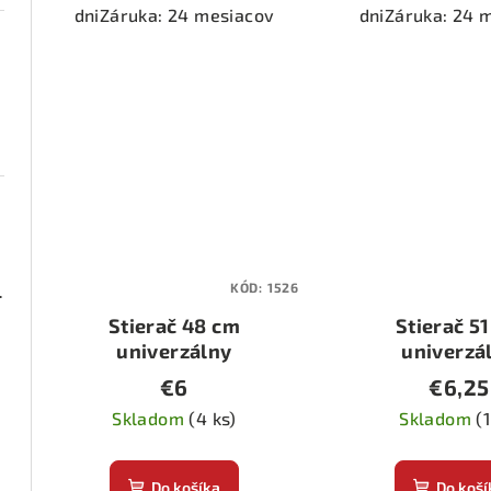
o
v
dniZáruka: 24 mesiacov
dniZáruka: 24 
v
KÓD:
1526
ená 1 pár
Stierač 48 cm
Stierač 5
univerzálny
univerzá
€6
€6,25
Skladom
(4 ks)
Skladom
(1
Do košíka
Do koší