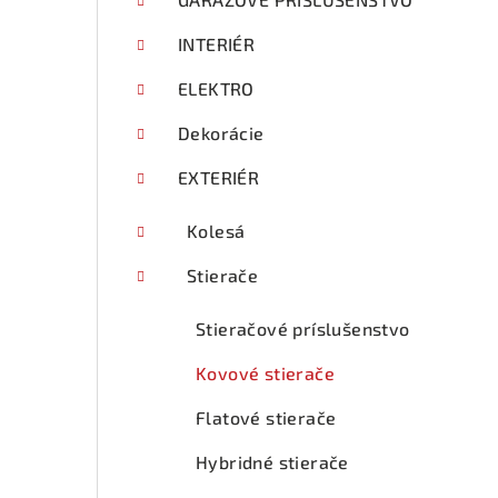
p
a
INTERIÉR
n
ELEKTRO
e
Dekorácie
l
EXTERIÉR
Kolesá
Stierače
Stieračové príslušenstvo
Kovové stierače
Flatové stierače
Hybridné stierače