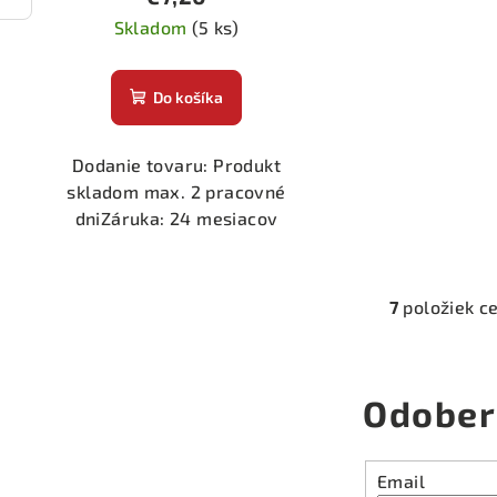
Skladom
(5 ks)
Do košíka
Dodanie tovaru: Produkt
skladom max. 2 pracovné
dniZáruka: 24 mesiacov
7
položiek c
O
v
l
Odober
á
d
a
Email