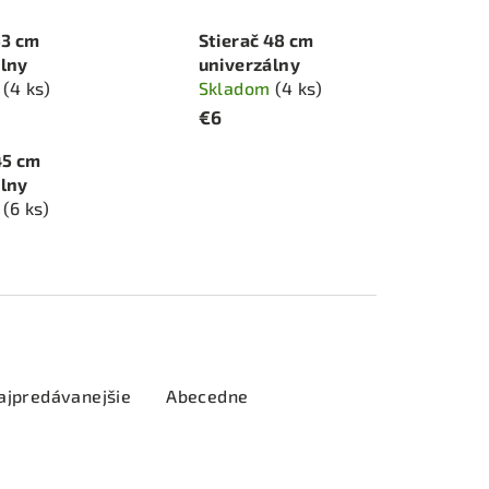
53 cm
Stierač 48 cm
álny
univerzálny
m
(4 ks)
Skladom
(4 ks)
€6
45 cm
álny
m
(6 ks)
ajpredávanejšie
Abecedne