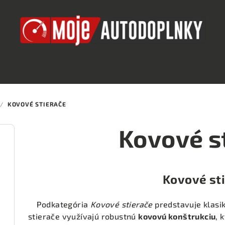
/
KOVOVÉ STIERAČE
Kovové s
Kovové st
Podkategória
Kovové stierače
predstavuje klasik
stierače využívajú robustnú
kovovú konštrukciu
, 