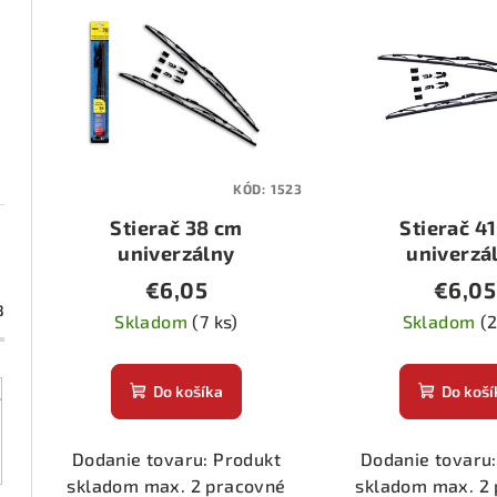
e
ý
n
p
i
i
e
s
p
KÓD:
1523
p
r
Stierač 38 cm
Stierač 4
r
o
univerzálny
univerzá
o
€6,05
€6,05
d
8
d
Skladom
(7 ks)
Skladom
(2
u
u
k
Do košíka
Do koší
k
t
t
o
Dodanie tovaru: Produkt
Dodanie tovaru:
skladom max. 2 pracovné
skladom max. 2