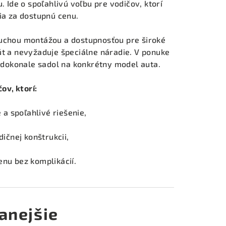
u. Ide o spoľahlivú voľbu pre vodičov, ktorí
ia za dostupnú cenu.
duchou montážou a dostupnosťou pre široké
út a nevyžaduje špeciálne náradie. V ponuke
č dokonale sadol na konkrétny model auta.
ov, ktorí:
a spoľahlivé riešenie,
ičnej konštrukcii,
nu bez komplikácií.
anejšie