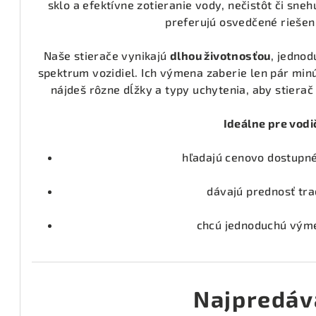
sklo a efektívne zotieranie vody, nečistôt či sneh
preferujú osvedčené riešen
Naše stierače vynikajú
dlhou životnosťou
, jedno
spektrum vozidiel. Ich výmena zaberie len pár min
nájdeš rôzne dĺžky a typy uchytenia, aby stiera
Ideálne pre vodič
hľadajú cenovo dostupné 
dávajú prednosť trad
chcú jednoduchú výme
Najpredáv