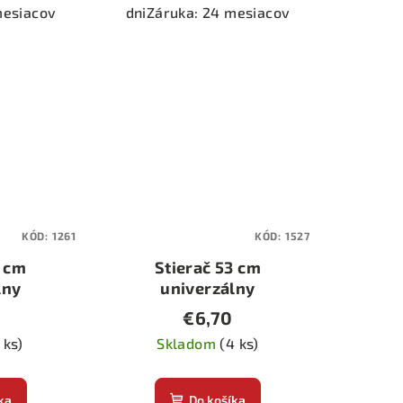
mesiacov
dniZáruka: 24 mesiacov
KÓD:
1261
KÓD:
1527
1 cm
Stierač 53 cm
lny
univerzálny
€6,70
 ks)
Skladom
(4 ks)
ka
Do košíka