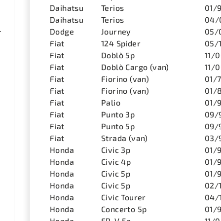
Daihatsu
Terios
01/
Daihatsu
Terios
04/
ená 1 pár
Dodge
Journey
05/
Fiat
124 Spider
05/
Fiat
Doblò 5p
11/
Fiat
Doblò Cargo (van)
11/
Fiat
Fiorino (van)
01/
Fiat
Fiorino (van)
01/
Fiat
Palio
01/
Fiat
Punto 3p
09/
Fiat
Punto 5p
09/
Fiat
Strada (van)
03/
Honda
Civic 3p
01/
Honda
Civic 4p
01/
Honda
Civic 5p
01/
Honda
Civic 5p
02/
Honda
Civic Tourer
04/
Honda
Concerto 5p
01/
Honda
FR-V 5p
11/