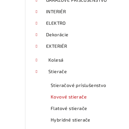
p
a
INTERIÉR
n
ELEKTRO
e
Dekorácie
l
EXTERIÉR
Kolesá
Stierače
Stieračové príslušenstvo
Kovové stierače
Flatové stierače
Hybridné stierače