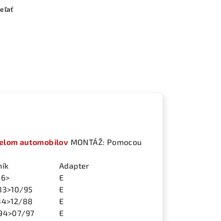
eľať
delom automobilov
MONTÁŽ: Pomocou
ník
Adapter
16>
E
83>10/95
E
84>12/88
E
94>07/97
E