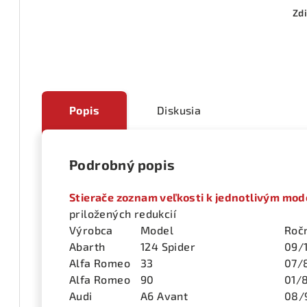
Zdi
Popis
Diskusia
Podrobný popis
Stierače zoznam veľkosti k jednotlivým mo
priložených redukcií
Výrobca
Model
Roč
Abarth
124 Spider
09/
Alfa Romeo
33
07/
Alfa Romeo
90
01/
Audi
A6 Avant
08/