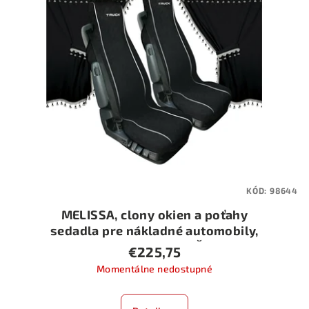
KÓD:
98644
MELISSA, clony okien a poťahy
sedadla pre nákladné automobily,
štandardná kabína - ČIERNA
€225,75
Momentálne nedostupné