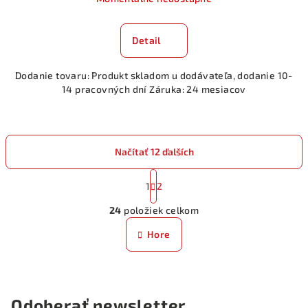
Detail
Dodanie tovaru: Produkt skladom u dodávateľa, dodanie 10-
14 pracovných dní Záruka: 24 mesiacov
Načítať 12 ďalších
S
t
1
2
O
r
24
položiek celkom
á
v
n
l
Hore
k
á
o
d
v
a
a
n
c
Odoberať newsletter
i