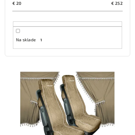
r
€
20
€
252
o
d
u
k
Na sklade
1
t
o
v
V
ý
p
i
s
p
r
o
d