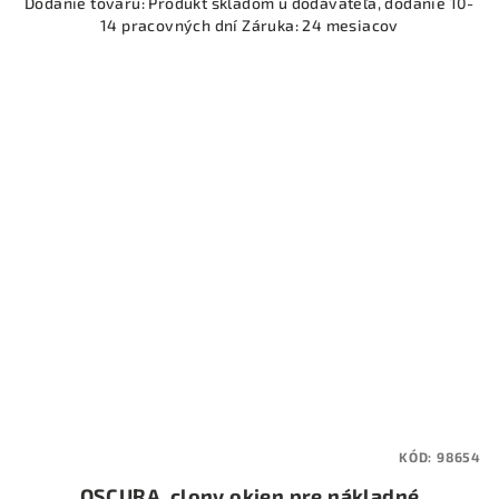
Dodanie tovaru: Produkt skladom u dodávateľa, dodanie 10-
14 pracovných dní Záruka: 24 mesiacov
KÓD:
98654
OSCURA, clony okien pre nákladné