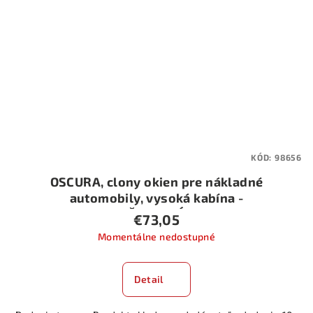
KÓD:
98656
OSCURA, clony okien pre nákladné
automobily, vysoká kabína -
ČERVENÁ
€73,05
Momentálne nedostupné
Detail