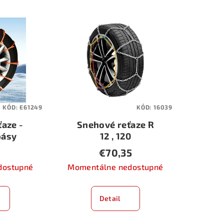
KÓD:
E61249
KÓD:
16039
aze -
Snehové reťaze R
pásy
12 , 120
€70,35
dostupné
Momentálne nedostupné
Detail