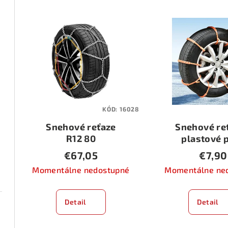
d
V
e
ý
n
p
i
i
e
s
p
KÓD:
16028
p
r
Snehové reťaze
Snehové reť
r
o
R12 80
plastové 
o
€67,05
€7,90
d
d
Momentálne nedostupné
Momentálne ne
u
u
k
Detail
Detail
k
t