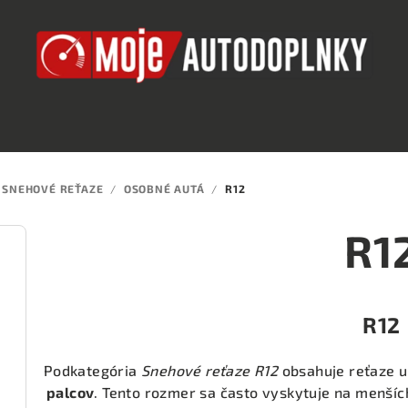
SNEHOVÉ REŤAZE
/
OSOBNÉ AUTÁ
/
R12
R1
R12
Podkategória
Snehové reťaze R12
obsahuje reťaze u
palcov
. Tento rozmer sa často vyskytuje na menší