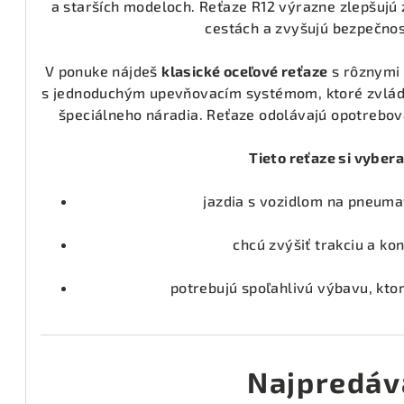
a starších modeloch. Reťaze R12 výrazne zlepšujú
cestách a zvyšujú bezpečnos
V ponuke nájdeš
klasické oceľové reťaze
s rôznymi 
s jednoduchým upevňovacím systémom, ktoré zvlád
špeciálneho náradia. Reťaze odolávajú opotrebov
Tieto reťaze si vyberaj
jazdia s vozidlom na pneuma
chcú zvýšiť trakciu a kon
potrebujú spoľahlivú výbavu, ktorá
Najpredáv