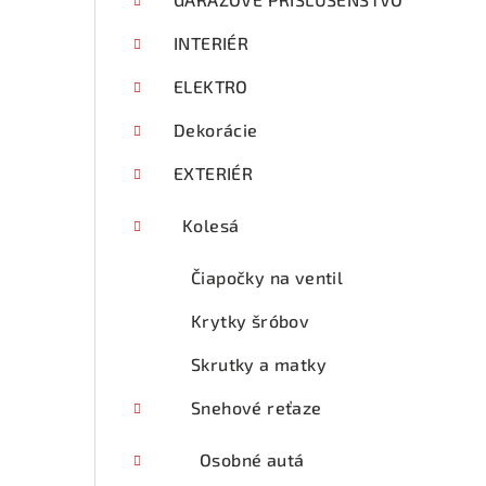
p
a
INTERIÉR
n
ELEKTRO
e
Dekorácie
l
EXTERIÉR
Kolesá
Čiapočky na ventil
Krytky šróbov
Skrutky a matky
Snehové reťaze
Osobné autá