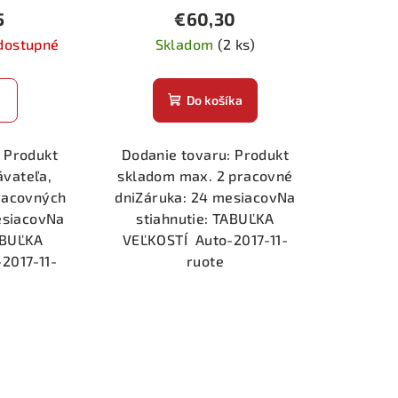
5
€60,30
dostupné
Skladom
(2 ks)
Do košíka
 Produkt
Dodanie tovaru: Produkt
ávateľa,
skladom max. 2 pracovné
racovných
dniZáruka: 24 mesiacovNa
esiacovNa
stiahnutie: TABUĽKA
ABUĽKA
VEĽKOSTÍ Auto-2017-11-
2017-11-
ruote