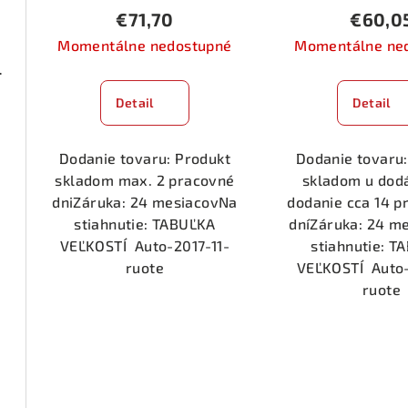
€71,70
€60,0
Momentálne nedostupné
Momentálne ne
ená 1 pár
Detail
Detail
Dodanie tovaru: Produkt
Dodanie tovaru:
skladom max. 2 pracovné
skladom u dod
dniZáruka: 24 mesiacovNa
dodanie cca 14 p
stiahnutie: TABUĽKA
dníZáruka: 24 m
VEĽKOSTÍ Auto-2017-11-
stiahnutie: T
ruote
VEĽKOSTÍ Auto-
ruote