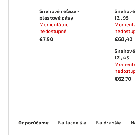
Snehové reťaze -
Snehové
plastové pásy
12 , 95
Momentálne
Moment
nedostupné
nedostu
€7,90
€68,40
Snehové
12 , 45
Moment
nedostu
€62,70
R
Odporúčame
Najlacnejšie
Najdrahšie
N
a