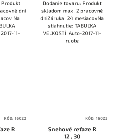
 Produkt
Dodanie tovaru: Produkt
racovné dni
skladom max. 2 pracovné
iacov Na
dniZáruka: 24 mesiacovNa
ABUĽKA
stiahnutie: TABUĽKA
2017-11-
VEĽKOSTÍ Auto-2017-11-
ruote
KÓD:
16022
KÓD:
16023
aze R
Snehové reťaze R
12 , 30