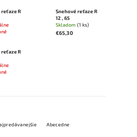
 reťaze R
Snehové reťaze R
12 , 65
álne
Skladom
(1 ks)
pné
€65,30
 reťaze R
álne
pné
ajpredávanejšie
Abecedne