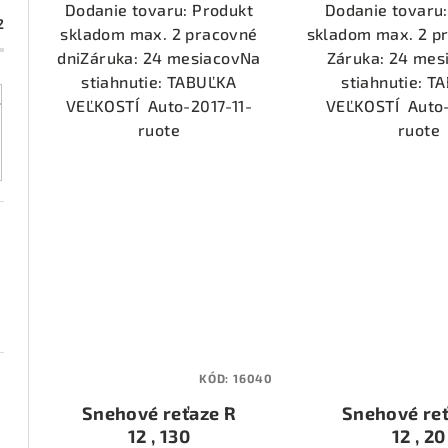
t
o
Dodanie tovaru: Produkt
Dodanie tovaru:
2
skladom max. 2 pracovné
skladom max. 2 p
o
v
dniZáruka: 24 mesiacovNa
Záruka: 24 mes
v
stiahnutie: TABUĽKA
stiahnutie: T
VEĽKOSTÍ Auto-2017-11-
VEĽKOSTÍ Auto-
ruote
ruote
KÓD:
16040
Snehové reťaze R
Snehové reť
12 , 130
12 , 20