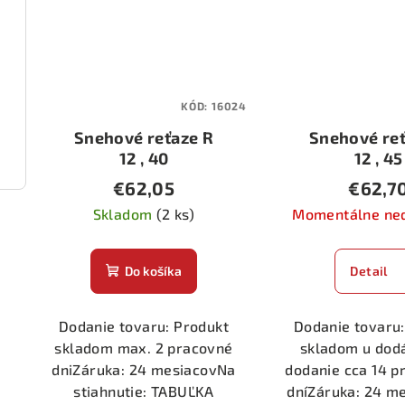
KÓD:
16024
Snehové reťaze R
Snehové reť
12 , 40
12 , 45
€62,05
€62,7
Skladom
(2 ks)
Momentálne ne
Do košíka
Detail
Dodanie tovaru: Produkt
Dodanie tovaru:
skladom max. 2 pracovné
skladom u dod
dniZáruka: 24 mesiacovNa
dodanie cca 14 p
stiahnutie: TABUĽKA
dníZáruka: 24 m