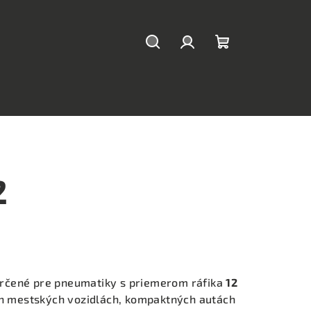
Hľadať
Prihlásenie
Nákupný
košík
2
rčené pre pneumatiky s priemerom ráfika
12
ch mestských vozidlách, kompaktných autách