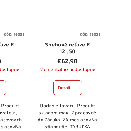
KÓD:
16033
KÓD:
16025
aze R
Snehové reťaze R
12 , 50
0
€62,90
dostupné
Momentálne nedostupné
Detail
 Produkt
Dodanie tovaru: Produkt
ávateľa,
skladom max. 2 pracovné
racovných
dniZáruka: 24 mesiacovNa
esiacovNa
stiahnutie: TABUĽKA