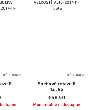
ABUĽKA
VEĽKOSTÍ Auto-2017-11-
2017-11-
ruote
KÓD:
16029
KÓD:
16037
aze R
Snehové reťaze R
12 , 95
0
€68,40
dostupné
Momentálne nedostupné