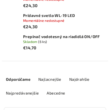
€24,30
Prídavné svetlo WL-19 LED
Momentálne nedostupné
€24,30
Prepínač vodotesný na riadidlá ON/OFF
Skladom
(6 ks)
€14,70
R
a
Odporúčame
Najlacnejšie
Najdrahšie
d
e
Najpredávanejšie
Abecedne
n
i