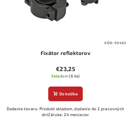
o
d
u
k
t
KÓD:
90465
o
Fixátor reflektorov
v
€23,25
Skladom
(6 ks)
Do košíka
Dodanie tovaru: Produkt skladom, dodanie do 2 pracovných
dníZáruka: 24 mesiacov