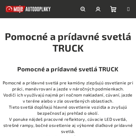
Prejsť
na
obsah
Nákupn
Hľadať
Prihlásenie
Pomocné a prídavné svetlá
košík
TRUCK
Pomocné a prídavné svetlá TRUCK
Pomocné a prídavné svetlá pre kamióny zlepšujú osvetlenie pri
práci, manévrovaní a jazde v náročných podmienkach.
Vodiči ich využívajú najmä pri nočnom nakladaní, cúvaní, jazde
v teréne alebo v zle osvetlených oblastiach.
Tieto svetlá dopĺňajú hlavné osvetlenie vozidla a zvyšujú
bezpečnosť aj prehľad o okolí.
V ponuke nájdeš pracovné reflektory, cúvacie LED svetlá,
strešné rampy, bočné osvetlenie aj výkonné diaľkové prídavné
svetlá.