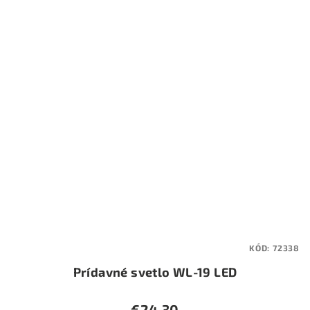
KÓD:
72338
Prídavné svetlo WL-19 LED
€24,30