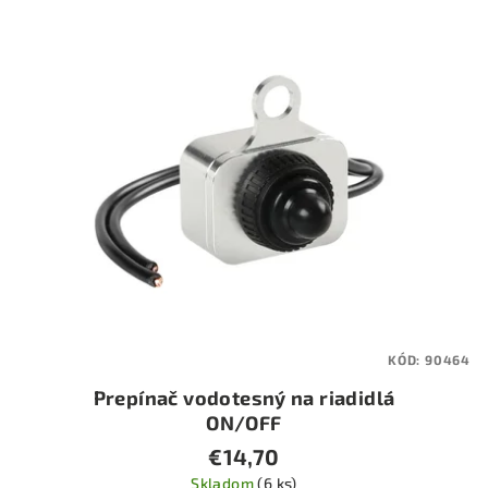
KÓD:
90464
Prepínač vodotesný na riadidlá
ON/OFF
€14,70
Skladom
(6 ks)