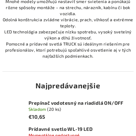
Mnohé modely umožňujú nastaviť smer svietenia a ponúkajú
rôzne spôsoby montáže – na strechu, nárazník, kabínu či bok
vozidla.
Odolná konštrukcia zvládne vibrácie, prach, vlhkosť a extrémne
teploty.
LED technológia zabezpečuje nízku spotrebu, vysoký svetelný
výkon a dlhú životnosť.
Pomocné a prídavné svetlá TRUCK sú ideálnym riešením pre
profesionálov, ktorí potrebujú spoľahlivé osvetlenie aj v tých
najťažších podmienkach.
Najpredávanejšie
Prepínač vodotesný na riadidlá ON/OFF
Skladom
(20 ks)
€10,65
Prídavné svetlo WL-19 LED
Momentálne nedostupné