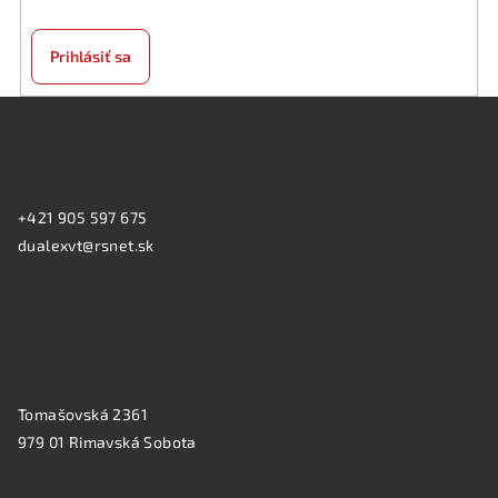
p
r
v
Prihlásiť sa
k
y
Z
v
á
ý
KONTAKT:
p
p
ä
i
+421 905 597 675
s
t
dualexvt@rsnet.sk
u
i
e
PREVÁDZKA:
Tomašovská 2361
979 01 Rimavská Sobota