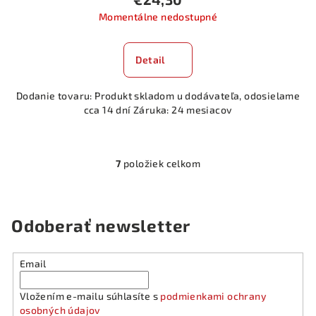
Momentálne nedostupné
Detail
Dodanie tovaru: Produkt skladom u dodávateľa, odosielame
cca 14 dní Záruka: 24 mesiacov
7
položiek celkom
O
v
l
á
Odoberať newsletter
d
a
Email
c
i
Vložením e-mailu súhlasíte s
podmienkami ochrany
e
osobných údajov