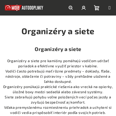
Prejsť
na
obsah
Nákupn
Hľadať
Prihlásenie
Organizéry a siete
košík
Organizéry a siete
Organizéry a siete pre kamióny pomáhajú vodičom udržať
poriadok a efektívne využiť priestor v kabíne.
Vodiči často potrebujú mať rôzne predmety – doklady, fľaše,
nástroje, oblečenie či potraviny – vždy prehľadne uložené a
ľahko dostupné.
Organizéry ponúkajú praktické riešenia ako vrecká na opierky,
úložné boxy medzi sedadlá alebo závesné systémy.
Siete zabraňujú pohybu voľne položených vecí počas jazdy a
zvyšujú bezpečnosť aj komfort.
Vďaka premyslenému rozmiestneniu priehradok a uchytení si
vodiči vedia prispôsobiť interiér podľa svojich potrieb.