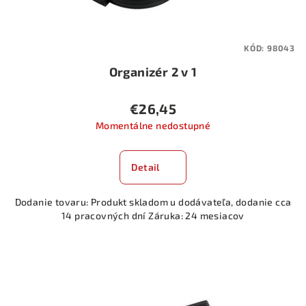
k
t
KÓD:
98043
o
Organizér 2 v 1
v
€26,45
Momentálne nedostupné
Detail
Dodanie tovaru: Produkt skladom u dodávateľa, dodanie cca
14 pracovných dní Záruka: 24 mesiacov