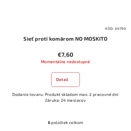
KÓD:
66790
Sieť proti komárom NO MOSKITO
€7,60
Momentálne nedostupné
Detail
Dodanie tovaru: Produkt skladom max. 2 pracovné dni
Záruka: 24 mesiacov
6
položiek celkom
O