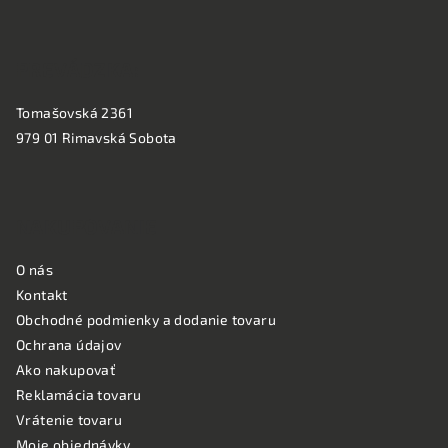
e
PREVÁDZKA:
Tomašovská 2361
979 01 Rimavská Sobota
NAKUPOVANIE
O nás
Kontakt
Obchodné podmienky a dodanie tovaru
Ochrana údajov
Ako nakupovať
Reklamácia tovaru
Vrátenie tovaru
Moje objednávky