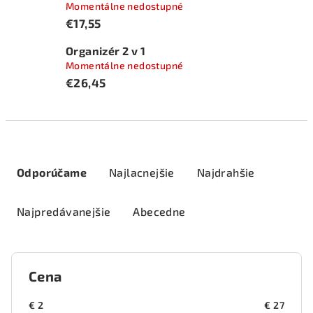
Momentálne nedostupné
€17,55
Organizér 2 v 1
Momentálne nedostupné
€26,45
R
a
Odporúčame
Najlacnejšie
Najdrahšie
d
e
Najpredávanejšie
Abecedne
n
i
e
Cena
p
r
€
2
€
27