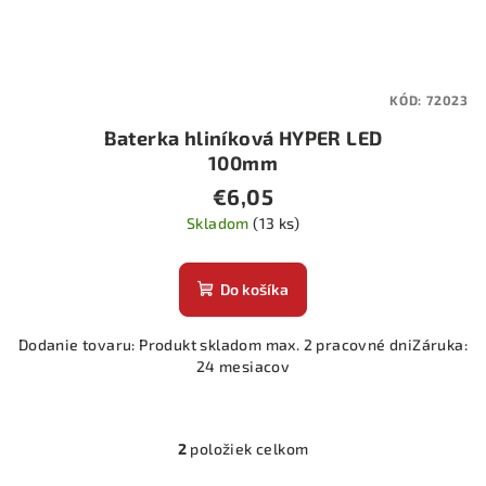
KÓD:
72023
Baterka hliníková HYPER LED
100mm
€6,05
Skladom
(13 ks)
Do košíka
Dodanie tovaru: Produkt skladom max. 2 pracovné dniZáruka:
24 mesiacov
2
položiek celkom
O
v