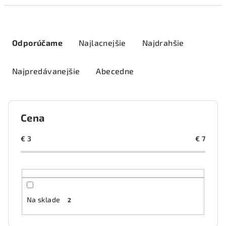
R
a
Odporúčame
Najlacnejšie
Najdrahšie
d
e
Najpredávanejšie
Abecedne
n
i
e
Cena
p
r
€
3
€
7
o
d
u
k
Na sklade
2
t
o