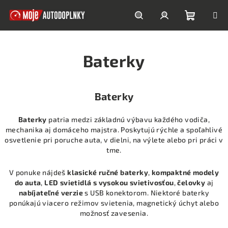
Prejsť
na
obsah
Nákupn
Hľadať
Prihlásenie
Baterky
košík
Baterky
Baterky
patria medzi základnú výbavu každého vodiča,
mechanika aj domáceho majstra. Poskytujú rýchle a spoľahlivé
osvetlenie pri poruche auta, v dielni, na výlete alebo pri práci v
tme.
V ponuke nájdeš
klasické ručné baterky
,
kompaktné modely
do auta
,
LED svietidlá s vysokou svietivosťou
,
čelovky
aj
nabíjateľné verzie
s USB konektorom. Niektoré baterky
ponúkajú viacero režimov svietenia, magnetický úchyt alebo
možnosť zavesenia.