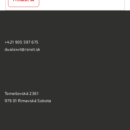
k
y
Z
v
á
ý
KONTAKT:
p
p
ä
i
+421 905 597 675
s
t
dualexvt@rsnet.sk
u
i
e
PREVÁDZKA:
Tomašovská 2361
979 01 Rimavská Sobota
NAKUPOVANIE