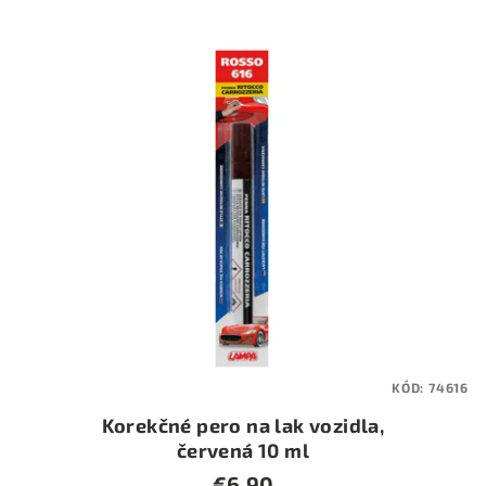
KÓD:
74616
Korekčné pero na lak vozidla,
červená 10 ml
€6,90