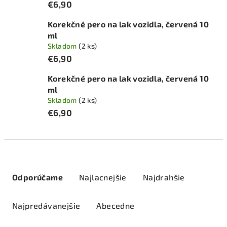
€6,90
Korekčné pero na lak vozidla, červená 10
ml
Skladom
(2 ks)
€6,90
Korekčné pero na lak vozidla, červená 10
ml
Skladom
(2 ks)
€6,90
R
a
Odporúčame
Najlacnejšie
Najdrahšie
d
e
Najpredávanejšie
Abecedne
n