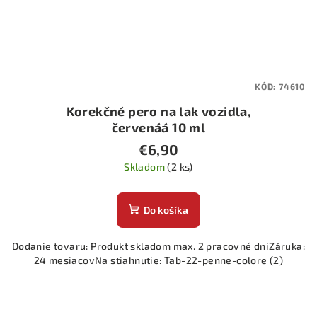
KÓD:
74610
Korekčné pero na lak vozidla,
červenáá 10 ml
€6,90
Skladom
(2 ks)
Do košíka
Dodanie tovaru: Produkt skladom max. 2 pracovné dniZáruka:
24 mesiacovNa stiahnutie: Tab-22-penne-colore (2)