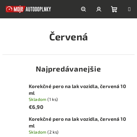
Prejsť
na
obsah
Nákupn
Hľadať
Prihlásenie
Červená
košík
Najpredávanejšie
Korekčné pero na lak vozidla, červená 10
ml
Skladom
(1 ks)
€6,90
Korekčné pero na lak vozidla, červená 10
ml
Skladom
(2 ks)