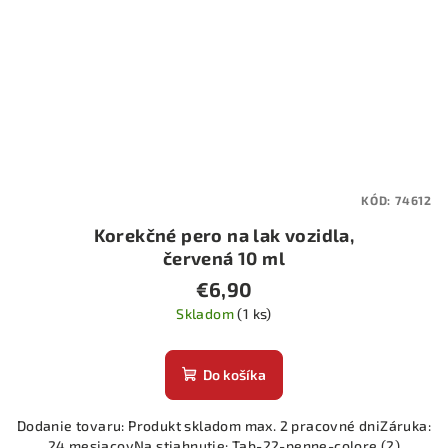
KÓD:
74612
Korekčné pero na lak vozidla,
červená 10 ml
€6,90
Skladom
(1 ks)
Do košíka
Dodanie tovaru: Produkt skladom max. 2 pracovné dniZáruka:
24 mesiacovNa stiahnutie: Tab-22-penne-colore (2)