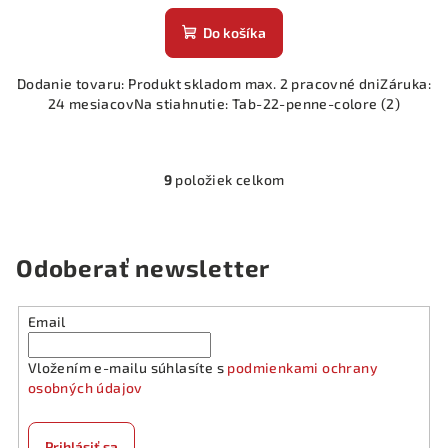
Do košíka
Dodanie tovaru: Produkt skladom max. 2 pracovné dniZáruka:
24 mesiacovNa stiahnutie: Tab-22-penne-colore (2)
9
položiek celkom
O
v
l
á
Odoberať newsletter
d
a
Email
c
i
Vložením e-mailu súhlasíte s
podmienkami ochrany
e
osobných údajov
p
r
v
Prihlásiť sa