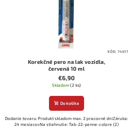
r
o
d
u
k
t
KÓD:
74617
o
Korekčné pero na lak vozidla,
v
červená 10 ml
€6,90
Skladom
(2 ks)
Do košíka
Dodanie tovaru: Produkt skladom max. 2 pracovné dniZáruka:
24 mesiacovNa stiahnutie: Tab-22-penne-colore (2)