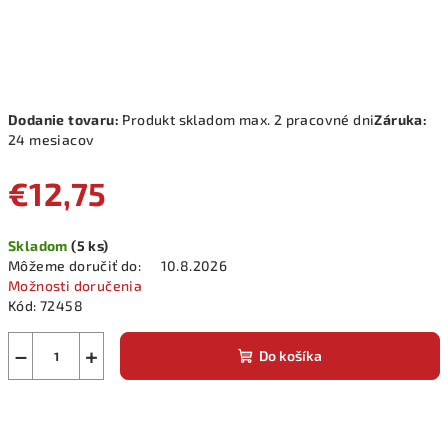
Dodanie tovaru:
Produkt skladom max. 2 pracovné dni
Záruka:
24 mesiacov
€12,75
Jednotková
Skladom
(5 ks)
cena:
Môžeme doručiť do:
10.8.2026
Možnosti doručenia
Kód:
72458
−
+
Do košíka