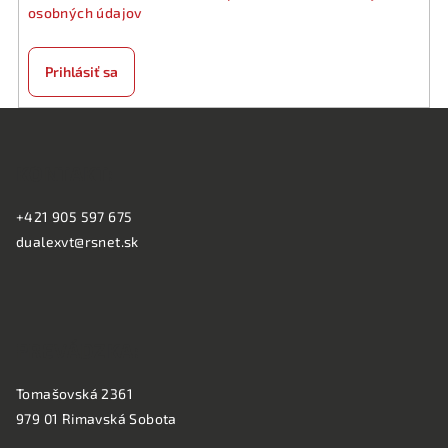
osobných údajov
Prihlásiť sa
Z
á
KONTAKT:
p
ä
+421 905 597 675
t
dualexvt@rsnet.sk
i
e
PREVÁDZKA:
Tomašovská 2361
979 01 Rimavská Sobota