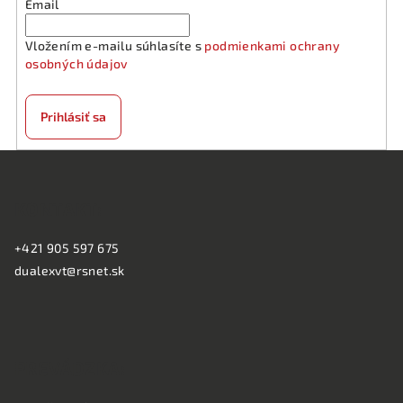
p
Email
r
v
Vložením e-mailu súhlasíte s
podmienkami ochrany
k
osobných údajov
y
v
Prihlásiť sa
ý
p
Z
i
á
s
KONTAKT:
p
u
ä
+421 905 597 675
t
dualexvt@rsnet.sk
i
e
PREVÁDZKA: