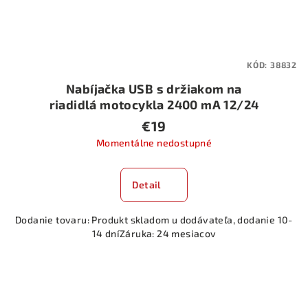
KÓD:
38832
Nabíjačka USB s držiakom na
riadidlá motocykla 2400 mA 12/24
V USB-FIX TUBE
€19
Momentálne nedostupné
Detail
Dodanie tovaru: Produkt skladom u dodávateľa, dodanie 10-
14 dníZáruka: 24 mesiacov