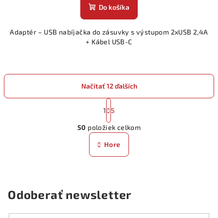
Do košíka
Adaptér – USB nabíjačka do zásuvky s výstupom 2xUSB 2,4A
+ Kábel USB-C
Načítať 12 ďalších
S
t
1
5
O
r
50
položiek celkom
á
v
n
l
Hore
k
á
o
d
v
a
a
n
c
Odoberať newsletter
i
i
e
e