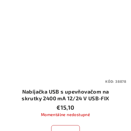
KÓD:
38878
Nabíjačka USB s upevňovačom na
skrutky 2400 mA 12/24 V USB-FIX
OMEGA
€15,10
Momentálne nedostupné