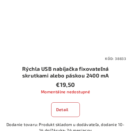
KÓD:
38833
Rýchla USB nabíjačka fixovateľná
skrutkami alebo páskou 2400 mA
12 / 24 V USB-FIX PLUG
€19,50
Momentálne nedostupné
Detail
Dodanie tovaru: Produkt skladom u dodávateľa, dodanie 10-
14 dníZáruka: 24 mesiacov