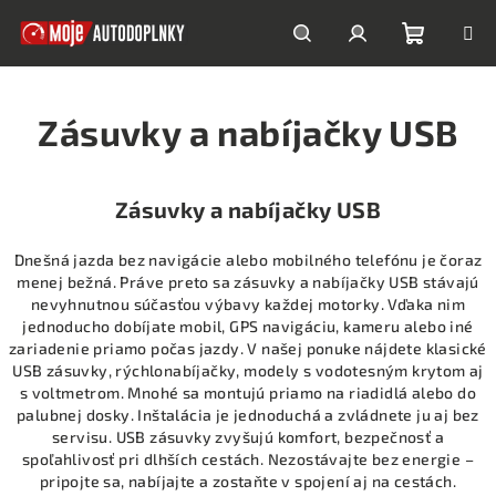
Prejsť
na
obsah
Nákupn
Hľadať
Prihlásenie
Zásuvky a nabíjačky USB
košík
Zásuvky a nabíjačky USB
Dnešná jazda bez navigácie alebo mobilného telefónu je čoraz
menej bežná. Práve preto sa zásuvky a nabíjačky USB stávajú
nevyhnutnou súčasťou výbavy každej motorky. Vďaka nim
jednoducho dobíjate mobil, GPS navigáciu, kameru alebo iné
zariadenie priamo počas jazdy. V našej ponuke nájdete klasické
USB zásuvky, rýchlonabíjačky, modely s vodotesným krytom aj
s voltmetrom. Mnohé sa montujú priamo na riadidlá alebo do
palubnej dosky. Inštalácia je jednoduchá a zvládnete ju aj bez
servisu. USB zásuvky zvyšujú komfort, bezpečnosť a
spoľahlivosť pri dlhších cestách. Nezostávajte bez energie –
pripojte sa, nabíjajte a zostaňte v spojení aj na cestách.