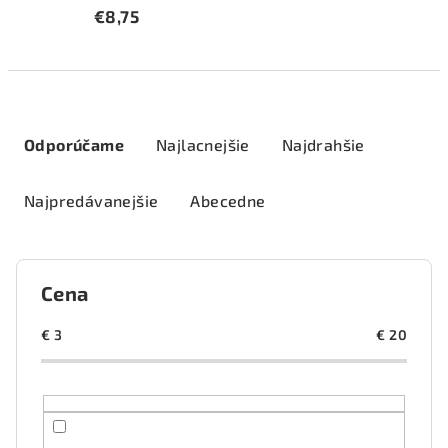
€8,75
R
a
Odporúčame
Najlacnejšie
Najdrahšie
d
e
Najpredávanejšie
Abecedne
n
i
e
Cena
p
r
€
3
€
20
o
d
u