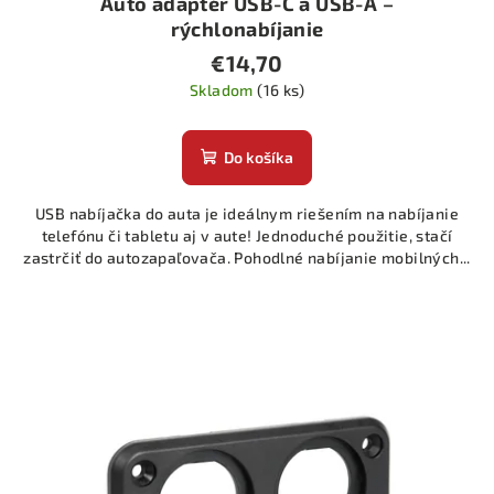
Auto adaptér USB-C a USB-A –
v
rýchlonabíjanie
€14,70
Skladom
(16 ks)
Do košíka
USB nabíjačka do auta je ideálnym riešením na nabíjanie
telefónu či tabletu aj v aute! Jednoduché použitie, stačí
zastrčiť do autozapaľovača. Pohodlné nabíjanie mobilných...