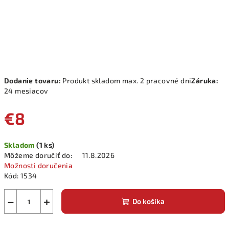
Dodanie tovaru:
Produkt skladom max. 2 pracovné dni
Záruka:
24 mesiacov
€8
Jednotková
Skladom
(1 ks)
cena:
Môžeme doručiť do:
11.8.2026
Možnosti doručenia
Kód:
1534
−
+
Do košíka