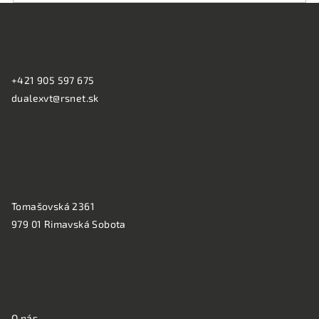
Z
á
KONTAKT:
p
ä
+421 905 597 675
t
dualexvt@rsnet.sk
i
e
PREVÁDZKA:
Tomašovská 2361
979 01 Rimavská Sobota
NAKUPOVANIE
O nás