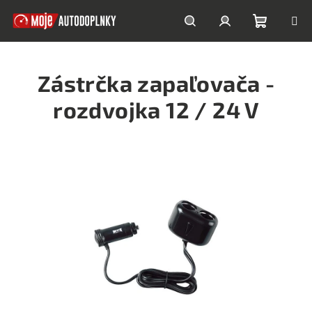
Prejsť
na
obsah
Nákupn
Hľadať
Prihlásenie
Zástrčka zapaľovača -
košík
rozdvojka 12 / 24 V