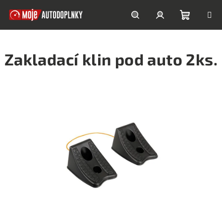
Prejsť
na
obsah
Nákupn
Hľadať
Prihlásenie
Zakladací klin pod auto 2ks.
košík