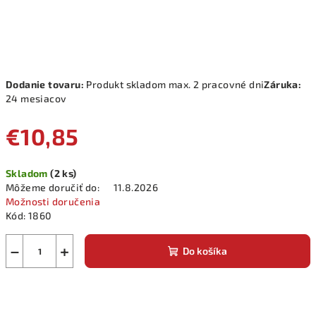
Dodanie tovaru:
Produkt skladom max. 2 pracovné dni
Záruka:
24 mesiacov
€10,85
Jednotková
Skladom
(2 ks)
cena:
Môžeme doručiť do:
11.8.2026
Možnosti doručenia
Kód:
1860
−
+
Do košíka