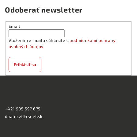
Odoberať newsletter
Email
Vložením e-mailu súhlasíte s
podmienkami ochrany
osobných údajov
Prihlásiť sa
Z
á
KONTAKT:
p
ä
+421 905 597 675
t
dualexvt@rsnet.sk
i
e