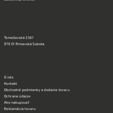
i
e
PREVÁDZKA:
Tomašovská 2361
979 01 Rimavská Sobota
NAKUPOVANIE
O nás
Kontakt
Obchodné podmienky a dodanie tovaru
Ochrana údajov
Ako nakupovať
Reklamácia tovaru