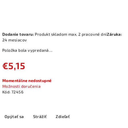
Dodanie tovaru:
Produkt skladom max. 2 pracovné dni
Záruka:
24 mesiacov
Položka bola vypredaná…
€5,15
Jednotková
Momentálne nedostupné
cena:
Možnosti doručenia
Kód:
72456
Opýtať sa
Strážiť
Zdieľať