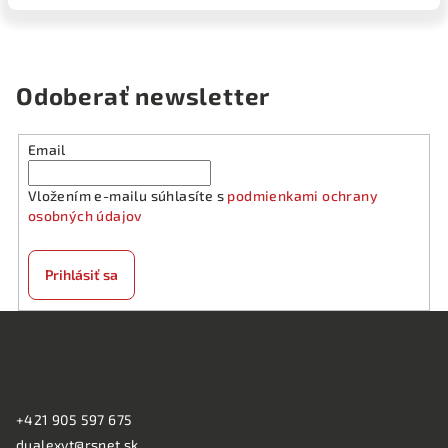
Odoberať newsletter
Email
Vložením e-mailu súhlasíte s
podmienkami ochrany
osobných údajov
Prihlásiť sa
Z
á
KONTAKT:
p
ä
+421 905 597 675
t
dualexvt@rsnet.sk