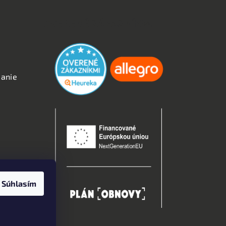
OVERENÉ ZÁKAZNÍKMI
anie
kies
Súhlasím