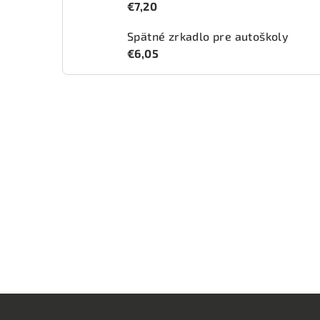
€7,20
Spätné zrkadlo pre autoškoly
€6,05
Z