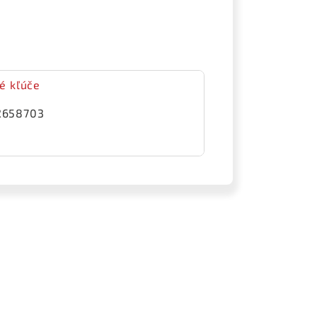
é kľúče
2658703