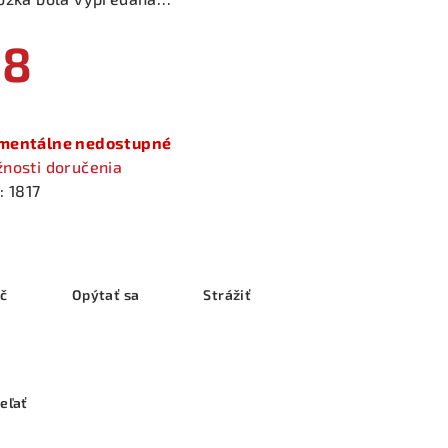
€8
notková
a:
entálne nedostupné
nosti doručenia
:
1817
ač
Opýtať sa
Strážiť
eľať