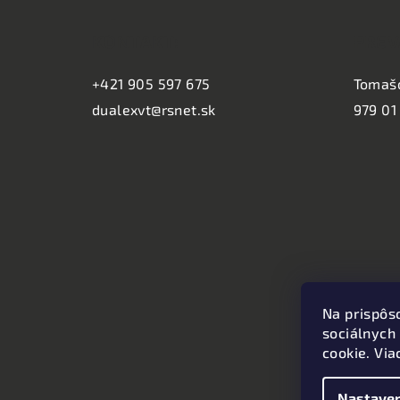
á
KONTAKT:
PREV
p
ä
+421 905 597 675
Tomaš
dualexvt@rsnet.sk
979 01
t
i
e
Na prispôs
sociálnych
cookie. Via
Nastaven