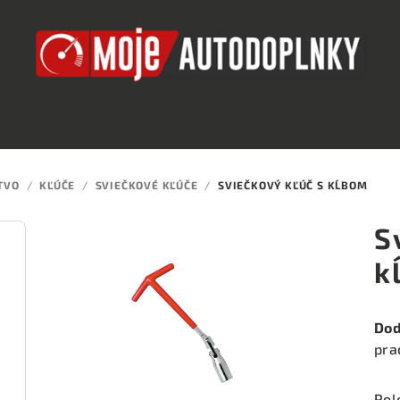
TVO
/
KĽÚČE
/
SVIEČKOVÉ KĽÚČE
/
SVIEČKOVÝ KĽÚČ S KĹBOM
S
k
Dod
pra
Pol