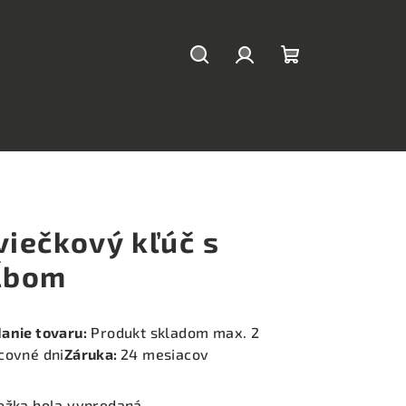
Hľadať
Prihlásenie
Nákupný
košík
viečkový kľúč s
ĺbom
anie tovaru:
Produkt skladom max. 2
covné dni
Záruka:
24 mesiacov
ožka bola vypredaná…