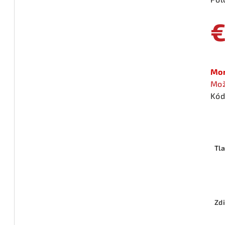
Jed
cen
Mom
Mož
Kód
Tl
Zdi