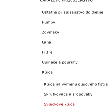
p
a
Ostatné príslušenstvo do dielne
n
Pumpy
e
Zdviháky
l
Laná
Filtre
Upínače a popruhy
Kľúče
Kľúče na výmenu olejového filtra
Skrutkovače a šróbováky
Sviečkové kľúče