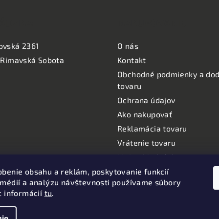
ÁDZKA:
NAKUPOVANIE
ovská 2361
O nás
 Rimavská Sobota
Kontakt
Obchodné podmienky a dod
tovaru
Ochrana údajov
Ako nakupovať
Reklamácia tovaru
Vrátenie tovaru
Moje objednávky
Informácie o používaní coo
obenie obsahu a reklám, poskytovanie funkcií
 médií a analýzu návštevnosti používame súbory
Oznamy
c informácií
tu
.
ie