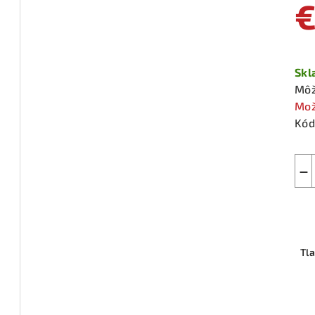
€
Jed
cen
Sk
Môž
Mož
Kód
−
Tl