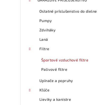
p
a
Ostatné príslušenstvo do dielne
n
Pumpy
e
Zdviháky
l
Laná
Filtre
Športové vzduchové filtre
Palivové filtre
Upínače a popruhy
Kľúče
Lieviky a kanistre