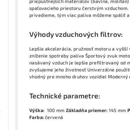
priepustnejších materiálov (bavlna, molitan
spaľovacieho priestoru čerstvým vzduchom. 
privedieme, tým viac paliva môžeme spáliť 
Výhody vzduchových filtrov:
Lepšia akcelerácia, pružnosť motoru a vyšší
zníženie spotreby paliva Športový zvuk motor
nasávaný vzduch je lepšie prefiltrovaný od 
zvyšujeme jeho životnosť Univerzálne použit
vhodný pre mnoho druhov vozidiel Moderný d
Technické parametre:
Výška:
100 mm
Základňa priemer:
145 mm
P
Farba:
červená