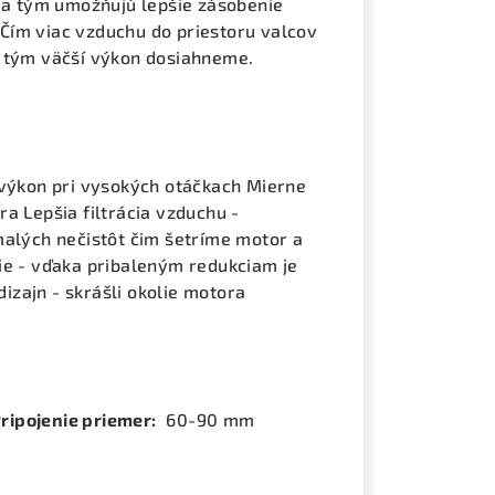
) a tým umožňujú lepšie zásobenie
Čím viac vzduchu do priestoru valcov
a tým väčší výkon dosiahneme.
 výkon pri vysokých otáčkach Mierne
a Lepšia filtrácia vzduchu -
malých nečistôt čim šetríme motor a
ie - vďaka pribaleným redukciam je
izajn - skrášli okolie motora
ripojenie priemer:
60-90 mm