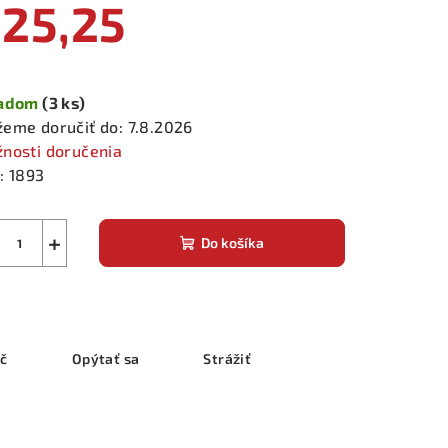
25,25
notková
a:
ladom
(3 ks)
eme doručiť do:
7.8.2026
nosti doručenia
:
1893
+
Do košíka
ač
Opýtať sa
Strážiť