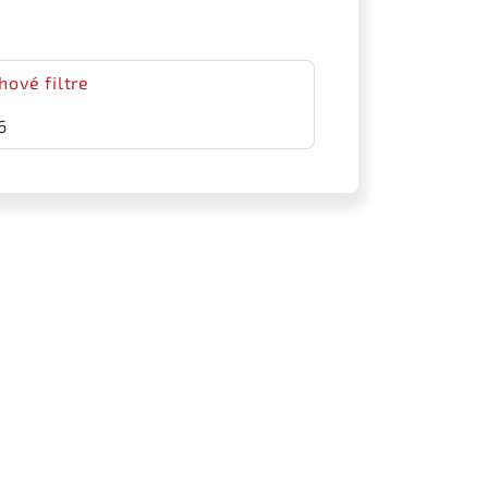
ové filtre
6