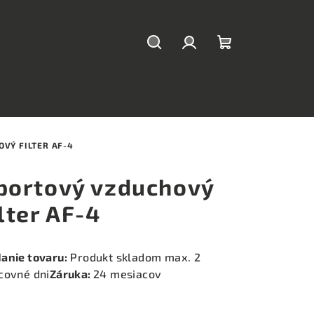
Hľadať
Prihlásenie
Nákupný
košík
VÝ FILTER AF-4
portový vzduchový
ilter AF-4
anie tovaru:
Produkt skladom max. 2
covné dni
Záruka:
24 mesiacov