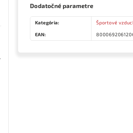
Dodatočné parametre
Kategória
:
Športové vzduch
EAN
:
800069206120
ená 1 pár