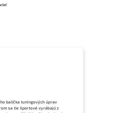
eľať
ého balíčka tuningových úprav
om sa tie športové vyrábajú z