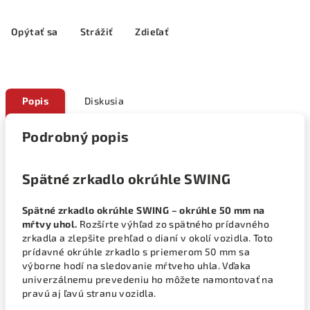
Opýtať sa
Strážiť
Zdieľať
Popis
Diskusia
Podrobný popis
Spätné zrkadlo okrúhle SWING
Spätné zrkadlo okrúhle SWING – okrúhle 50 mm na
mŕtvy uhol.
Rozšírte výhľad zo spätného prídavného
zrkadla a zlepšite prehľad o dianí v okolí vozidla. Toto
prídavné okrúhle zrkadlo s priemerom 50 mm sa
výborne hodí na sledovanie mŕtveho uhla. Vďaka
univerzálnemu prevedeniu ho môžete namontovať na
pravú aj ľavú stranu vozidla.