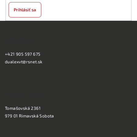
Prihlásiť sa
Z
á
KONTAKT:
p
ä
+421 905 597 675
t
dualexvt@rsnet.sk
i
e
PREVÁDZKA:
Tomašovská 2361
979 01 Rimavská Sobota