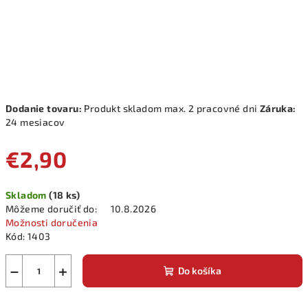
Dodanie tovaru:
Produkt skladom max. 2 pracovné dni
Záruka:
24 mesiacov
€2,90
Jednotková
Skladom
(18 ks)
cena:
Môžeme doručiť do:
10.8.2026
Možnosti doručenia
Kód:
1403
−
+
Do košíka