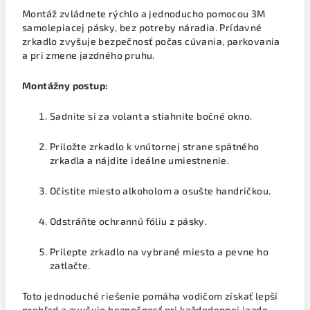
Montáž zvládnete rýchlo a jednoducho pomocou 3M
samolepiacej pásky, bez potreby náradia. Prídavné
zrkadlo zvyšuje bezpečnosť počas cúvania, parkovania
a pri zmene jazdného pruhu.
Montážny postup:
Sadnite si za volant a stiahnite bočné okno.
Priložte zrkadlo k vnútornej strane spätného
zrkadla a nájdite ideálne umiestnenie.
Očistite miesto alkoholom a osušte handričkou.
Odstráňte ochrannú fóliu z pásky.
Prilepte zrkadlo na vybrané miesto a pevne ho
zatlačte.
Toto jednoduché riešenie pomáha vodičom získať lepší
prehľad a zvyšuje bezpečnosť pri každodennej jazde.