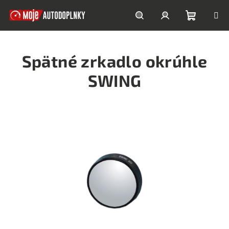
Prejsť
na
obsah
Nákupn
Hľadať
Prihlásenie
Spätné zrkadlo okrúhle
košík
SWING