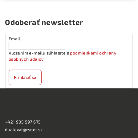
Odoberať newsletter
Email
Vložením e-mailu súhlasíte s
podmienkami ochrany
osobných údajov
Prihlásiť sa
Z
á
KONTAKT:
p
ä
+421 905 597 675
t
dualexvt@rsnet.sk
i