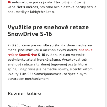
16
automaticky počas jazdy. Flexibilný vnútorný
kábel
šetrí váš čas
, rovnako ako plastové háčiky šetria
pneumatiky z ľahkých zliatin.
Využitie pre snehové reťaze
SnowDrive S-16
Zvlášť určené pre vozidlá so štandardnou medzerou
medzi pneumatikou a mechanickými dielmi,
snehové
reťaze
SnowDrive
S-16
zvládnu
nielen mestské
podmienky, ale aj horské pásma.
Vysokokvalitné
snehové reťaze z tvrdenej legovanej ocele, ktoré
spĺňajú najprísnejšie nemecké normy, s certifikátom
kvality TUV, CE ! Samošpanovacie, so špeciálnym
otváracím mechanizmom
Rozmer kolies:
Rim
Group
Tyre
Exception