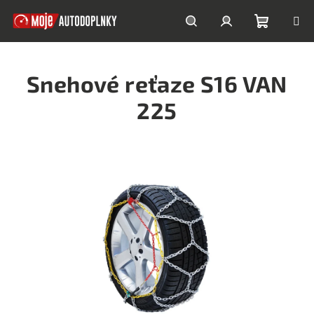
Prejsť
na
obsah
Nákupn
Hľadať
Prihlásenie
Snehové reťaze S16 VAN
košík
225