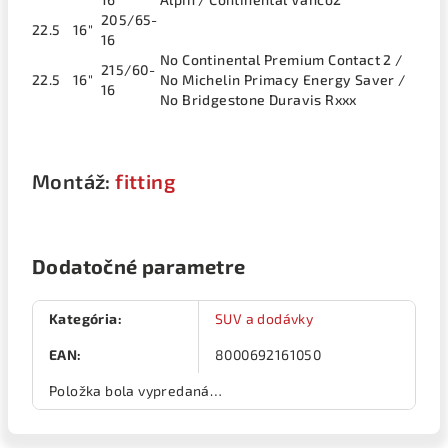
205/65-
22.5
16"
16
No Continental Premium Contact 2 /
215/60-
22.5
16"
No Michelin Primacy Energy Saver /
16
No Bridgestone Duravis Rxxx
Montáž:
fitting
Dodatočné parametre
Kategória
:
SUV a dodávky
EAN
:
8000692161050
Položka bola vypredaná…