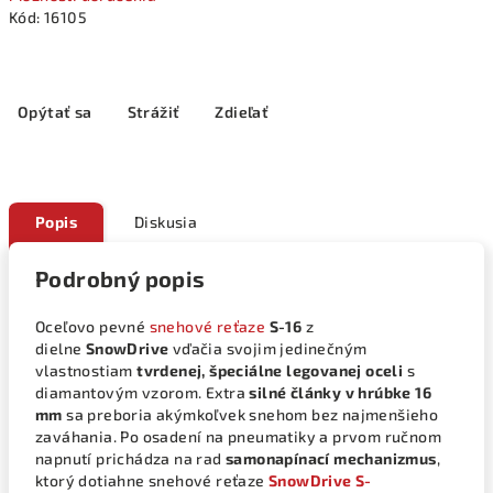
Kód:
16105
Opýtať sa
Strážiť
Zdieľať
Popis
Diskusia
Podrobný popis
Oceľovo pevné
snehové reťaze
S-16
z
dielne
SnowDrive
vďačia svojim jedinečným
vlastnostiam
tvrdenej, špeciálne legovanej oceli
s
diamantovým vzorom. Extra
silné články v hrúbke 16
mm
sa preboria akýmkoľvek snehom bez najmenšieho
zaváhania. Po osadení na pneumatiky a prvom ručnom
napnutí prichádza na rad
samonapínací mechanizmus
,
ktorý dotiahne snehové reťaze
SnowDrive S-