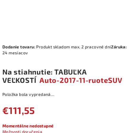
Dodanie tovaru:
Produkt skladom max. 2 pracovné dni
Záruka:
24 mesiacov
Na stiahnutie: TABUĽKA
VEĽKOSTÍ
Auto-2017-11-ruoteSUV
Položka bola vypredaná…
€111,55
Jednotková
Momentálne nedostupné
cena:
Možnosti doručenia