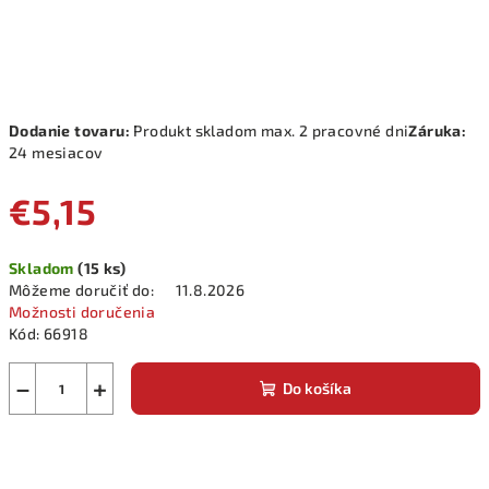
Dodanie tovaru:
Produkt skladom max. 2 pracovné dni
Záruka:
24 mesiacov
€5,15
Jednotková
Skladom
(15 ks)
cena:
Môžeme doručiť do:
11.8.2026
Možnosti doručenia
Kód:
66918
−
+
Do košíka