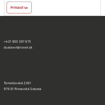
Prihlásiť sa
Z
á
KONTAKT:
p
ä
+421 905 597 675
t
dualexvt@rsnet.sk
i
e
PREVÁDZKA:
Tomašovská 2361
979 01 Rimavská Sobota