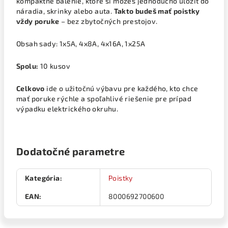
kompaktné balenie, ktoré si môžeš jednoducho uložiť do
náradia, skrinky alebo auta.
Takto budeš mať poistky
vždy poruke
– bez zbytočných prestojov.
Obsah sady: 1x5A, 4x8A, 4x16A, 1x25A
Spolu:
10 kusov
Celkovo
ide o užitočnú výbavu pre každého, kto chce
mať poruke rýchle a spoľahlivé riešenie pre prípad
výpadku elektrického okruhu.
Dodatočné parametre
Kategória
:
Poistky
EAN
:
8000692700600