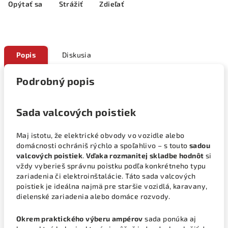
Opýtať sa
Strážiť
Zdieľať
Popis
Diskusia
Podrobný popis
Sada valcových poistiek
Maj istotu, že elektrické obvody vo vozidle alebo
domácnosti ochrániš rýchlo a spoľahlivo – s touto
sadou
valcových poistiek
.
Vďaka rozmanitej skladbe hodnôt
si
vždy vyberieš správnu poistku podľa konkrétneho typu
zariadenia či elektroinštalácie. Táto sada valcových
poistiek je ideálna najmä pre staršie vozidlá, karavany,
dielenské zariadenia alebo domáce rozvody.
Okrem praktického výberu ampérov
sada ponúka aj