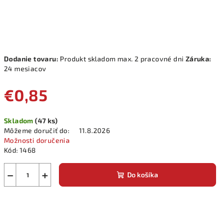
Dodanie tovaru:
Produkt skladom max. 2 pracovné dni
Záruka:
24 mesiacov
€0,85
Jednotková
Skladom
(47 ks)
cena:
Môžeme doručiť do:
11.8.2026
Možnosti doručenia
Kód:
1468
−
+
Do košíka