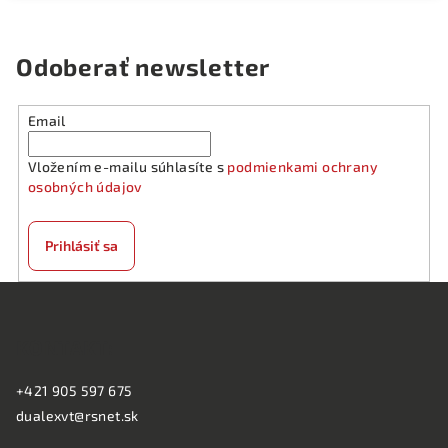
Odoberať newsletter
Email
Vložením e-mailu súhlasíte s
podmienkami ochrany
osobných údajov
Prihlásiť sa
Z
á
KONTAKT:
p
ä
+421 905 597 675
t
dualexvt@rsnet.sk
i