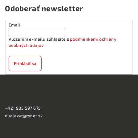
Odoberať newsletter
Email
Vložením e-mailu súhlasíte s
podmienkami ochrany
osobných údajov
Prihlásiť sa
Z
á
KONTAKT:
p
ä
+421 905 597 675
t
dualexvt@rsnet.sk
i
e