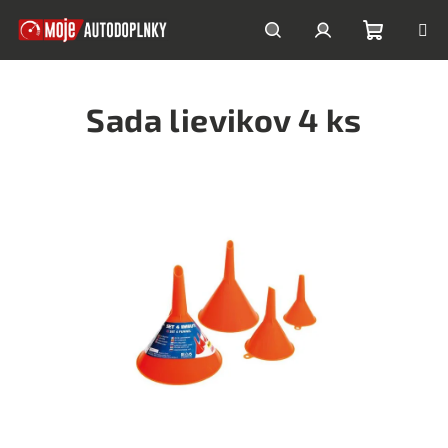
Prejsť
na
obsah
Nákupn
Hľadať
Prihlásenie
Sada lievikov 4 ks
košík