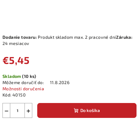
Dodanie tovaru:
Produkt skladom max. 2 pracovné dni
Záruka:
24 mesiacov
€5,45
Jednotková
Skladom
(10 ks)
cena:
Môžeme doručiť do:
11.8.2026
Možnosti doručenia
Kód:
40150
−
+
Do košíka