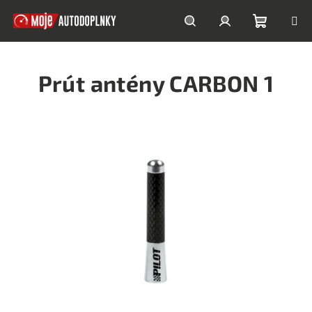
Prejsť
na
obsah
Nákupn
Hľadať
Prihlásenie
Prút antény CARBON 1
košík