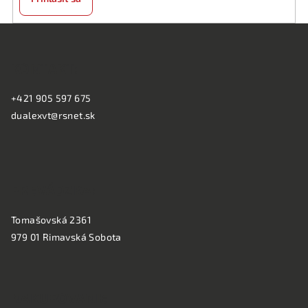
Z
á
KONTAKT:
p
ä
+421 905 597 675
t
dualexvt@rsnet.sk
i
e
PREVÁDZKA:
Tomašovská 2361
979 01 Rimavská Sobota
NAKUPOVANIE