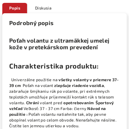
Popis
Diskusia
Podrobný popis
Poťah volantu z ultramäkkej umelej
kože v pretekárskom prevedení
Charakteristika produktu:
Univerzálne použitie na
všetky volanty v priemere 37-
39 cm
Poťah na volant
zlepšuje riadenie vozidla
,
zabraňuje šmýkaniu rúk po volante, pri extrémnych
teplotách umožňuje príjemnejší kontakt rúk s telesom
volantu.
Chráni
volant pred
opotrebovaním
Športový
vzhľad
Veľkosť: 37 - 37 cm Farba: čierny
Návod na
použitie :
Poťah volantu natiahnite tak, aby pevne
obopínal volant po celom obvode. Nenaťahujte násilne.
Čistite len jemnou utierkou a vodou.