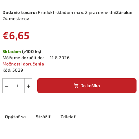
Dodanie tovaru:
Produkt skladom max. 2 pracovné dni
Záruka:
24 mesiacov
€6,65
Jednotková
Skladom
(>100 ks)
cena:
Môžeme doručiť do:
11.8.2026
Možnosti doručenia
Kód:
5029
−
+
Do košíka
Opýtať sa
Strážiť
Zdieľať