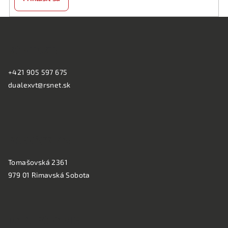
Z
á
KONTAKT:
p
ä
+421 905 597 675
t
dualexvt@rsnet.sk
i
e
PREVÁDZKA:
Tomašovská 2361
979 01 Rimavská Sobota
NAKUPOVANIE