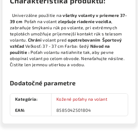
Charakteristika produktu:
Univerzálne použitie na
všetky volanty v priemere 37-
39 cm
Poťah na volant
zlepšuje riadenie vozidla
,
zabraňuje šmýkaniu rúk po volante, pri extrémnych
teplotách umožňuje príjemnejší kontakt rúk s telesom
volantu.
Chráni
volant pred
opotrebovaním
Športový
vzhľad
Veľkosť: 37 - 37 cm Farba: šedý
Návod na
použitie :
Poťah volantu natiahnite tak, aby pevne
obopínal volant po celom obvode. Nenaťahujte násilne.
Čistite len jemnou utierkou a vodou.
Dodatočné parametre
Kategória
:
Kožené poťahy na volant
EAN
:
8585042501804