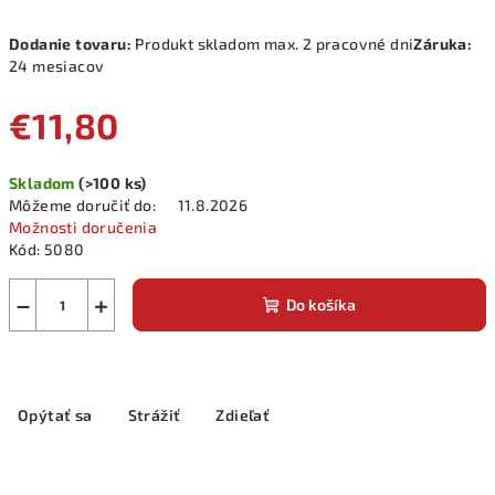
Dodanie tovaru:
Produkt skladom max. 2 pracovné dni
Záruka:
24 mesiacov
€11,80
Jednotková
Skladom
(>100 ks)
cena:
Môžeme doručiť do:
11.8.2026
Možnosti doručenia
Kód:
5080
−
+
Do košíka
Opýtať sa
Strážiť
Zdieľať