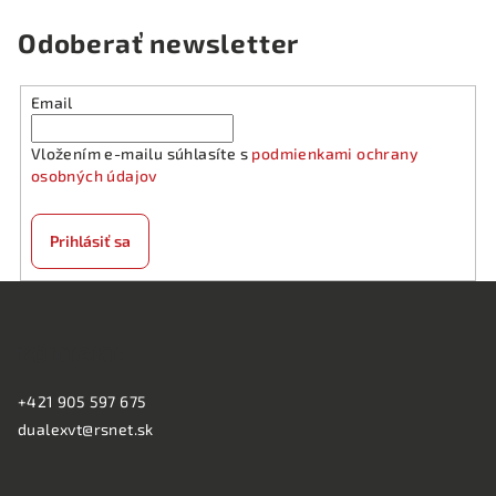
Odoberať newsletter
Email
Vložením e-mailu súhlasíte s
podmienkami ochrany
osobných údajov
Prihlásiť sa
Z
á
KONTAKT:
p
ä
+421 905 597 675
t
dualexvt@rsnet.sk
i
e