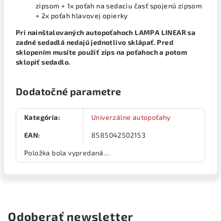
zipsom + 1x poťah na sedaciu časť spojenú zipsom
+ 2x poťah hlavovej opierky
Pri nainštalovaných autopoťahoch LAMPA LINEAR sa
zadné sedadlá nedajú jednotlivo sklápať. Pred
sklopením musíte použiť zips na poťahoch a potom
sklopiť sedadlo.
Dodatočné parametre
Kategória
:
Univerzálne autopoťahy
EAN
:
8585042502153
Položka bola vypredaná…
Odoberať newsletter