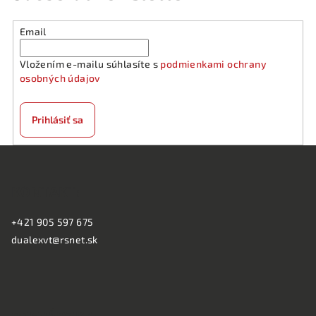
Email
Vložením e-mailu súhlasíte s
podmienkami ochrany
osobných údajov
Prihlásiť sa
Z
á
KONTAKT:
p
ä
+421 905 597 675
t
dualexvt@rsnet.sk
i
e