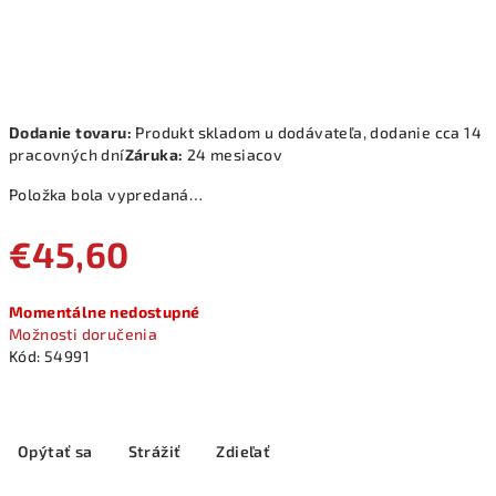
Dodanie tovaru:
Produkt skladom u dodávateľa, dodanie cca 14
pracovných dní
Záruka:
24 mesiacov
Položka bola vypredaná…
€45,60
Jednotková
Momentálne nedostupné
cena:
Možnosti doručenia
Kód:
54991
Opýtať sa
Strážiť
Zdieľať