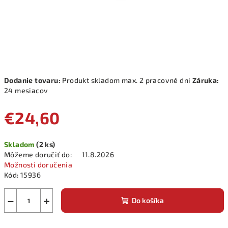
Dodanie tovaru:
Produkt skladom max. 2 pracovné dni
Záruka:
24 mesiacov
€24,60
Jednotková
Skladom
(2 ks)
cena:
Môžeme doručiť do:
11.8.2026
Možnosti doručenia
Kód:
15936
−
+
Do košíka