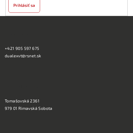
Prihlásiť sa
Z
á
KONTAKT:
p
ä
+421 905 597 675
t
dualexvt@rsnet.sk
i
e
PREVÁDZKA:
Tomašovská 2361
979 01 Rimavská Sobota