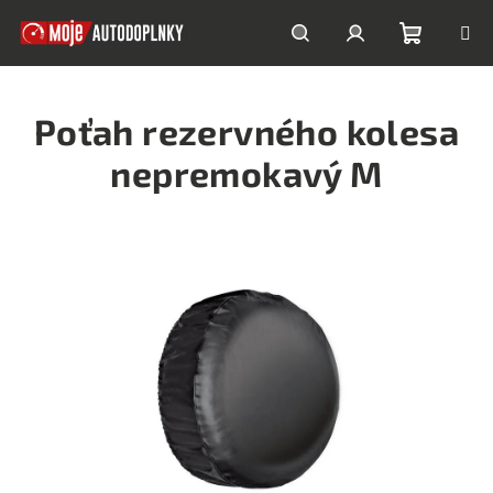
Prejsť
na
obsah
Nákupn
Hľadať
Prihlásenie
Poťah rezervného kolesa
košík
nepremokavý M