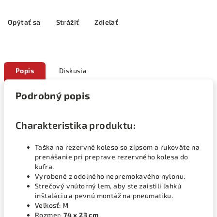
Opýtať sa
Strážiť
Zdieľať
Popis
Diskusia
Podrobný popis
Charakteristika produktu:
Taška na rezervné koleso so zipsom a rukoväte na
prenášanie pri preprave rezervného kolesa do
kufra.
Vyrobené z odolného nepremokavého nylonu.
Strečový vnútorný lem, aby ste zaistili ľahkú
inštaláciu a pevnú montáž na pneumatiku.
Veľkosť: M
Rozmer:
74 x 23 cm