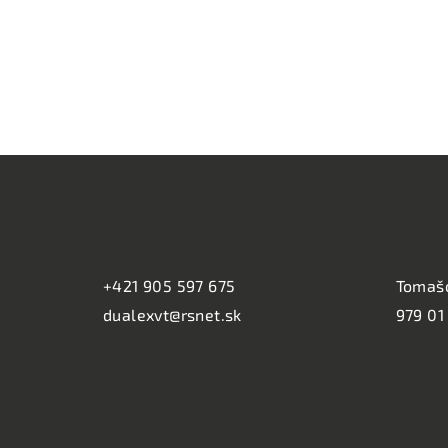
Z
á
KONTAKT:
PREV
p
ä
+421 905 597 675
Tomaš
dualexvt@rsnet.sk
979 01
t
i
e