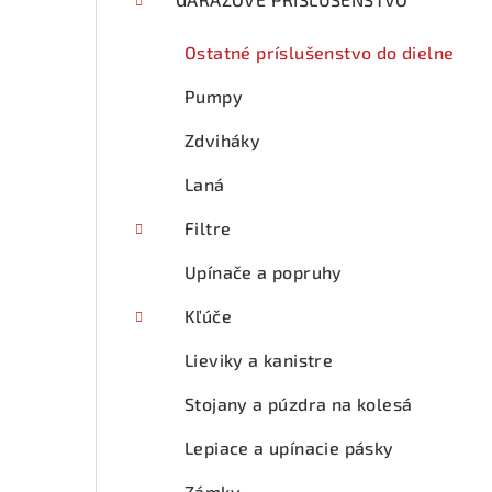
p
a
Ostatné príslušenstvo do dielne
n
Pumpy
e
Zdviháky
l
Laná
Filtre
Upínače a popruhy
Kľúče
Lieviky a kanistre
Stojany a púzdra na kolesá
Lepiace a upínacie pásky
Zámky