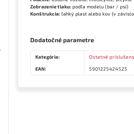
Zobrazenie tlaku:
podľa modelu (bar / psi)
Konštrukcia:
ľahký plast alebo kov (v závisl
Dodatočné parametre
ená 1 pár
Kategória
:
Ostatné príslušens
EAN
:
5901225424525