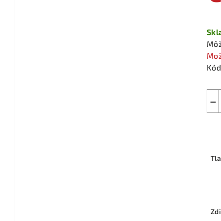
Jed
cen
Sk
Môž
Mož
Kód
−
Tl
Zdi