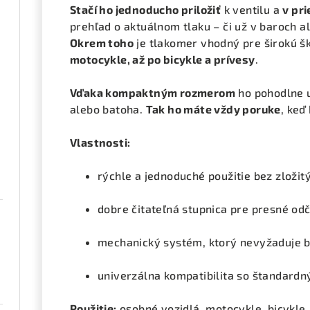
Stačí ho jednoducho priložiť
k ventilu a
v pr
prehľad o aktuálnom tlaku – či už v baroch al
Okrem toho
je tlakomer vhodný pre širokú šk
motocykle, až po bicykle a prívesy
.
Vďaka kompaktným rozmerom
ho pohodlne u
alebo batoha.
Tak ho máte vždy poruke
, keď
Vlastnosti:
rýchle a jednoduché použitie bez zložit
dobre čitateľná stupnica pre presné odčí
mechanický systém, ktorý nevyžaduje ba
univerzálna kompatibilita so štandardn
Použitie:
osobné vozidlá, motocykle, bicykle