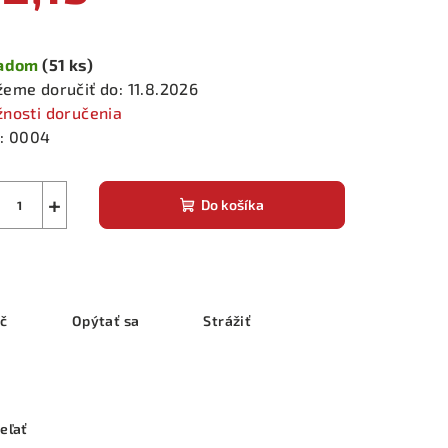
notková
a:
ladom
(51 ks)
eme doručiť do:
11.8.2026
nosti doručenia
:
0004
+
Do košíka
ač
Opýtať sa
Strážiť
eľať