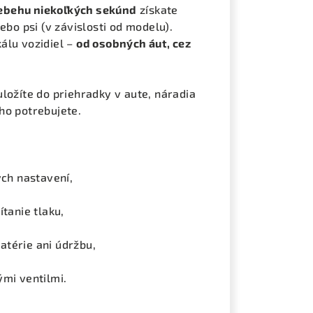
iebehu niekoľkých sekúnd
získate
ebo psi (v závislosti od modelu).
álu vozidiel –
od osobných áut, cez
ložíte do priehradky v aute, náradia
 ho potrebujete.
ých nastavení,
tanie tlaku,
térie ani údržbu,
ými ventilmi.