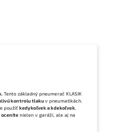
k.
Tento základný pneumerač KLASIK
hlivú kontrolu tlaku
v pneumatikách.
e použiť
kedykoľvek a kdekoľvek
,
 oceníte
nielen v garáži, ale aj na