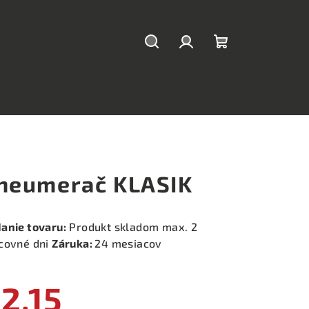
Hľadať
Prihlásenie
Nákupný
košík
neumerač KLASIK
anie tovaru:
Produkt skladom max. 2
covné dni
Záruka:
24 mesiacov
2,15