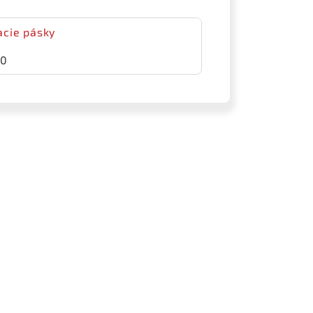
acie pásky
20