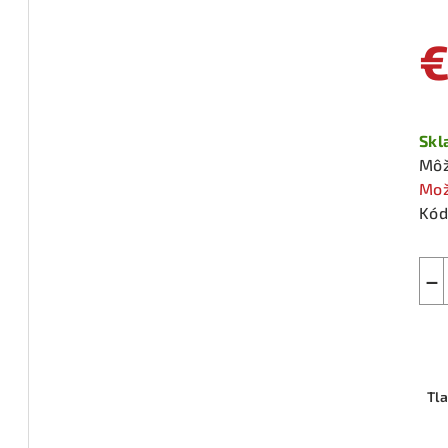
€
Jed
cen
Sk
Môž
Mož
Kód
−
Tl