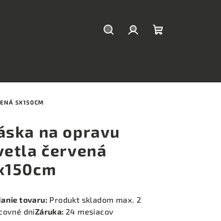
Hľadať
Prihlásenie
Nákupný
košík
VENÁ 5X150CM
áska na opravu
vetla červená
x150cm
anie tovaru:
Produkt skladom max. 2
covné dni
Záruka:
24 mesiacov