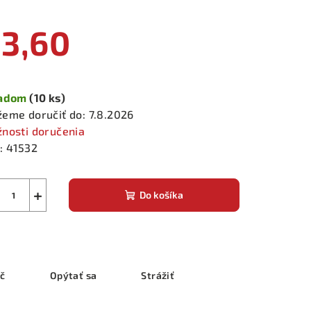
3,60
notková
a:
ladom
(10 ks)
eme doručiť do:
7.8.2026
nosti doručenia
:
41532
+
Do košíka
ač
Opýtať sa
Strážiť