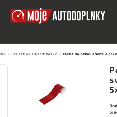
TVO
/
LEPIACE A UPÍNACIE PÁSKY
/
PÁSKA NA OPRAVU SVETLA ČER
P
s
5
Dod
pra