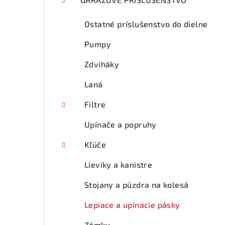
p
a
Ostatné príslušenstvo do dielne
n
Pumpy
e
Zdviháky
l
Laná
Filtre
Upínače a popruhy
Kľúče
Lieviky a kanistre
Stojany a púzdra na kolesá
Lepiace a upínacie pásky
Zámky