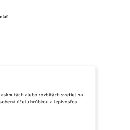
eľať
rasknutých alebo rozbitých svetiel na
sobená účelu hrúbkou a lepivosťou.