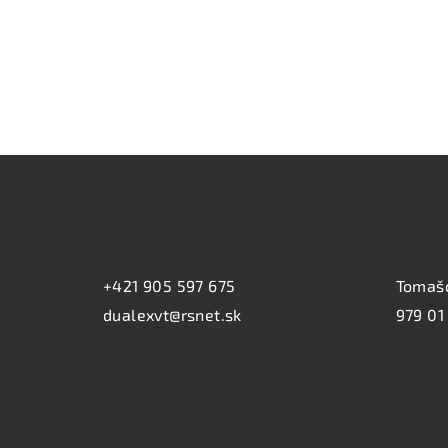
Z
á
KONTAKT:
PREV
p
ä
+421 905 597 675
Tomaš
dualexvt@rsnet.sk
979 01
t
i
e