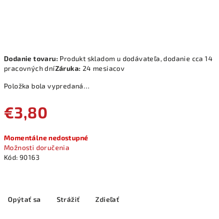
Dodanie tovaru:
Produkt skladom u dodávateľa, dodanie cca 14
pracovných dní
Záruka:
24 mesiacov
Položka bola vypredaná…
€3,80
Jednotková
Momentálne nedostupné
cena:
Možnosti doručenia
Kód:
90163
Opýtať sa
Strážiť
Zdieľať