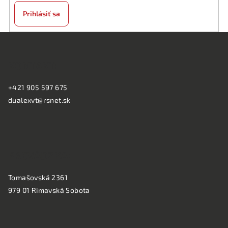
Prihlásiť sa
Z
á
KONTAKT:
p
ä
+421 905 597 675
t
dualexvt@rsnet.sk
i
e
PREVÁDZKA:
Tomašovská 2361
979 01 Rimavská Sobota