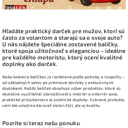
Hľadáte praktický darček pre mužov, ktorí sú
často za volantom a starajú sa o svoje auto?
U nás nájdete špeciálne zostavené balíčky,
ktoré spoja užitočnosť s eleganciou – ideálne
pre každého motoristu, ktorý ocení kvalitné
doplnky ako darček.
Naša kolekcia balíčkov je rozdelená podľa potreby a rozpočtu –
od základných setov po prémiové darčeky s exkluzívnymi
doplnkami. Každý balíček obsahuje výber produktov, ktoré sú
skutočne využiteľné: starostlivosť o interiér a exteriér auta,
praktické príslušenstvo aj estetické doplnky. Vybrané produkty
vám tak umožnia darovať nielen štýl, ale aj kvalitu.
Pozrite si teraz našu ponuku