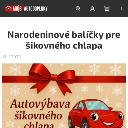
Prejsť
na
obsah
Nákupn
Hľadať
Prihlásenie
Narodeninové balíčky pre
košík
šikovného chlapa
18.11.2025