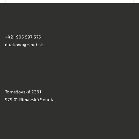
Z
á
KONTAKT:
p
ä
+421 905 597 675
t
dualexvt@rsnet.sk
i
e
PREVÁDZKA:
Tomašovská 2361
979 01 Rimavská Sobota
NAKUPOVANIE