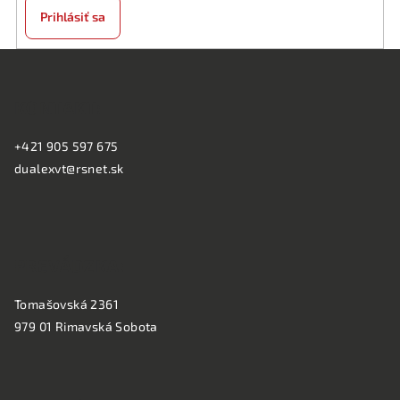
Prihlásiť sa
Z
á
KONTAKT:
p
ä
+421 905 597 675
t
dualexvt@rsnet.sk
i
e
PREVÁDZKA:
Tomašovská 2361
979 01 Rimavská Sobota