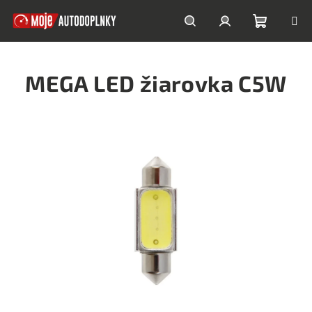
Prejsť
na
obsah
Nákupn
Hľadať
Prihlásenie
MEGA LED žiarovka C5W
košík